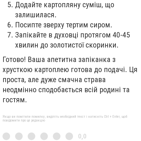
Додайте картопляну суміш, що
залишилася.
Посипте зверху тертим сиром.
Запікайте в духовці протягом 40-45
хвилин до золотистої скоринки.
Готово! Ваша апетитна запіканка з
хрусткою картоплею готова до подачі. Ця
проста, але дуже смачна страва
неодмінно сподобається всій родині та
гостям.
Якщо ви помітили помилку, виділіть необхідний текст і натисніть Ctrl + Enter, щоб
повідомити про це редакцію
0,0