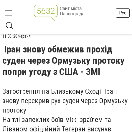
Рус
11:50, 20 червня
Іран знову обмежив прохід
суден через Ормузьку протоку
попри угоду з США - ЗМІ
Загострення на Близькому Сході: Іран
знову перекрив рух суден через Ормузьку
протоку
На тлі запеклих боїв між Ізраїлем та
Ліваном офіційний Тегеран висунув