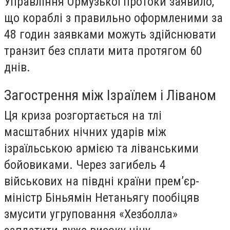
Управління Ормузької протоки заявило,
що кораблі з правильно оформленими за
48 годин заявками можуть здійснювати
транзит без сплати мита протягом 60
днів.
Загострення між Ізраїлем і Ліваном
Ця криза розгортається на тлі
масштабних нічних ударів між
ізраїльською армією та ліванськими
бойовиками. Через загибель 4
військових на півдні країни прем’єр-
міністр Біньямін Нетаньягу пообіцяв
змусити угруповання «Хезболла»