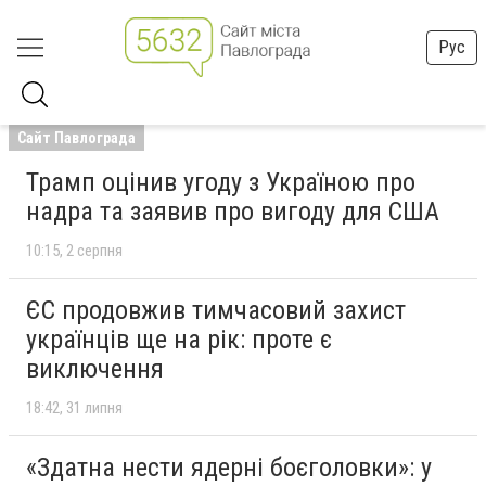
Рус
Сайт Павлограда
Трамп оцінив угоду з Україною про
надра та заявив про вигоду для США
10:15
2 серпня
ЄС продовжив тимчасовий захист
українців ще на рік: проте є
виключення
18:42
31 липня
«Здатна нести ядерні боєголовки»: у