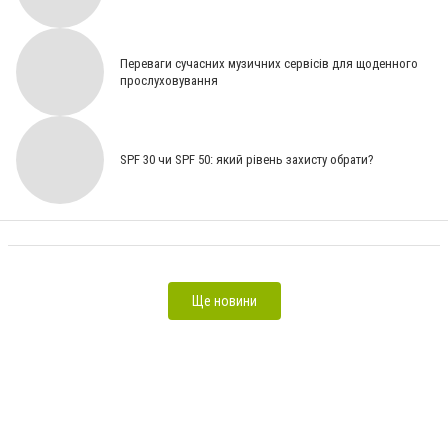
Переваги сучасних музичних сервісів для щоденного
прослуховування
SPF 30 чи SPF 50: який рівень захисту обрати?
Кодировка от алкоголя в Павлограде – клиника Recena [На правах реклами]
Ще новини