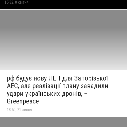
15:32, 8 квітня
рф будує нову ЛЕП для Запорізької
АЕС, але реалізації плану завадили
удари українських дронів, –
Greenpeace
18:50, 21 липня