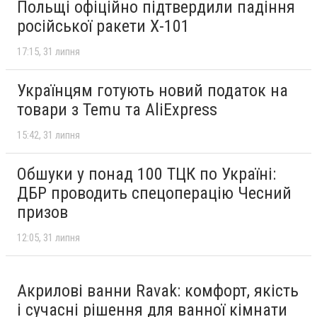
Польщі офіційно підтвердили падіння
російської ракети Х-101
17:15
31 липня
Українцям готують новий податок на
товари з Temu та AliExpress
15:42
31 липня
Обшуки у понад 100 ТЦК по Україні:
ДБР проводить спецоперацію Чесний
призов
12:05
31 липня
Акрилові ванни Ravak: комфорт, якість
і сучасні рішення для ванної кімнати