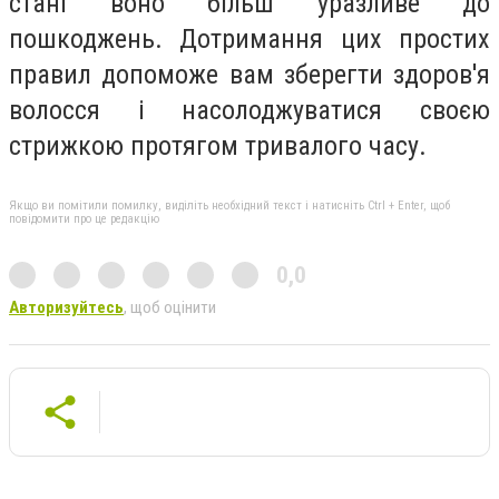
стані воно більш уразливе до
пошкоджень. Дотримання цих простих
правил допоможе вам зберегти здоров'я
волосся і насолоджуватися своєю
стрижкою протягом тривалого часу.
Якщо ви помітили помилку, виділіть необхідний текст і натисніть Ctrl + Enter, щоб
повідомити про це редакцію
0,0
Авторизуйтесь
, щоб оцінити