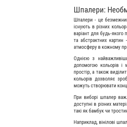
Шпалери: Необм
Шпалери - це безмежний
існують в різних кольор
варіант для будь-якого 
та абстрактних картин
атмосферу в кожному пр
Однією з найважливіш
допомогою кольорів і 
простір, а також виділи
кольорів дозволяє зроб
можуть створювати конце
При виборі шпалер важл
доступні в різних матеріа
такі як бамбук чи трости
Наприклад, вінілові шпа