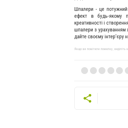
Шпалери - це потужний 
ефект в будь-якому п
креативності і створенн
шпалери з урахуванням х
дайте своєму інтер'єру 
Якщо ви помітили помилку, виділіть нео