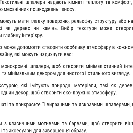
 Текстильні шпалери надають кімнаті теплоту та комфорт, 
до механічних пошкоджень і зносу.
можуть мати гладку поверхню, рельєфну структуру або нав
акі як дерево чи камінь. Вибір текстури може створит
и глибину інтер'єру.
р може допомогти створити особливу атмосферу в кожном
зайну, які можуть надихнути вас:
і монохромні шпалери, щоб створити мінімалістичний інте
и та мінімальним декором для чистого і стильного вигляду.
стурою, які імітують природні матеріали, такі як дерев
родний декор, щоб створити еко-дружню атмосферу.
мнаті та прикрасьте її виразними та яскравими шпалерами,
и з класичними мотивами та барвами, щоб створити він
і та аксесуари для завершення образу.