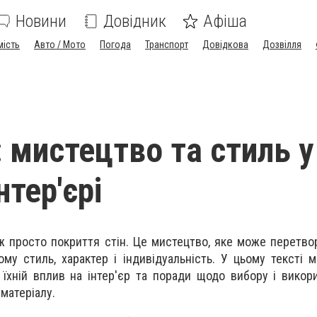
Новини
Довідник
Афіша
мість
Авто / Мото
Погода
Транспорт
Довідкова
Дозвілля
 мистецтво та стиль у
тер'єрі
іж просто покриття стін. Це мистецтво, яке може перетво
му стиль, характер і індивідуальність. У цьому тексті 
, їхній вплив на інтер'єр та поради щодо вибору і викор
матеріалу.