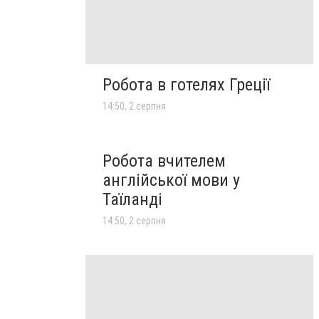
Робота в готелях Греції
14:50, 2 серпня
Робота вчителем
англійської мови у
Таїланді
14:50, 2 серпня