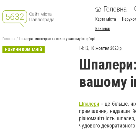
Головна
Карта міста
Нерухо
Вакансії
Головна
Шпалери: мистецтво та стиль у вашому інтер'єрі
14:13, 10 жовтня 2023 р.
НОВИНИ КОМПАНІЙ
Шпалери:
вашому ін
Шпалери
- це більше, н
приміщення, надавши йо
різноманітність шпалер
чудового декоративного 