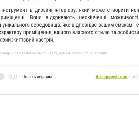
інструмент в дизайні інтер'єру, який може створити н
риміщенні. Вони відкривають нескінченні можливост
я унікального середовища, яке відповідає вашим смакам і 
арактеру приміщення, вашого власного стилю та особистих
новий життєвий настрій.
бхідний текст і натисніть Ctrl + Enter, щоб повідомити про це редакцію
0,0
Оцініть першим
Авторизуйтесь
, щоб