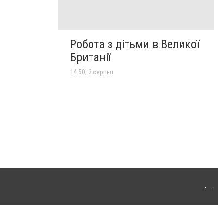
Робота з дітьми в Великої
Британії
14:50, 2 серпня
лограда. Для інтернет-видань обов'язкове розміщення прямого, відкритого для