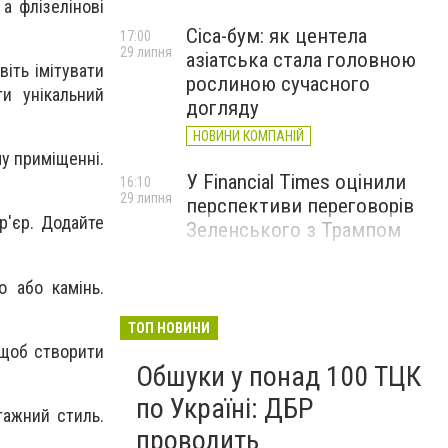
а флізелінові
Cica-бум: як центела
17:00
29 липня
азіатська стала головною
іть імітувати
рослиною сучасного
и унікальний
догляду
НОВИНИ КОМПАНІЙ
у приміщенні.
У Financial Times оцінили
16:10
29 липня
перспективи переговорів
р'єр. Додайте
Зеленського з Трампом
о або камінь.
ТОП НОВИНИ
 щоб створити
Обшуки у понад 100 ТЦК
по Україні: ДБР
тажний стиль.
проводить