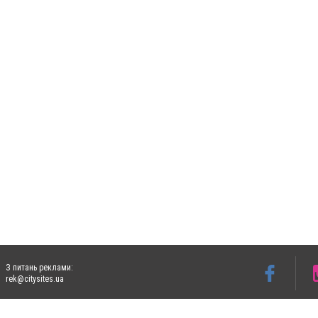
З питань реклами:
rek@citysites.ua
Допускається цитування матеріалів без отримання попередньої згоди 5632.com.ua за