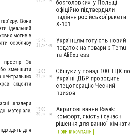
31 липня
боєголовки»: у Польщі
офіційно підтвердили
падіння російської ракети
тер'єру. Вони
Х-101
ати ідеальний
кових мотивів
Українцям готують новий
15:42
вати особливу
31 липня
податок на товари з Temu
та AliExpress
 простір. За
або зменшити
Обшуки у понад 100 ТЦК по
12:05
та нейтральних
31 липня
Україні: ДБР проводить
краві акценти
спецоперацію Чесний
призов
часні шпалери
Акрилові ванни Ravak:
15:00
одні матеріали,
30 липня
комфорт, якість і сучасні
рішення для ванної кімнати
 підходять для
НОВИНИ КОМПАНІЙ