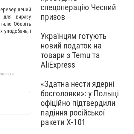
спецоперацію Чесний
еперевершений
призов
і для виразу
стилю. Оберіть
 уподобань, і
Українцям готують
новий податок на
товари з Temu та
AliExpress
 оцінити
«Здатна нести ядерні
боєголовки»: у Польщі
офіційно підтвердили
падіння російської
ракети Х-101