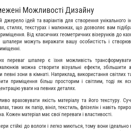
ежені Можливості Дизайну
 джерело ідей та варіантів для створення унікального ін
ах, стилях, текстурах і малюнках, що дозволяє вам підібр
приміщення. Від класичних геометричних візерунків до каз
 - шпалери можуть виражати вашу особистість і створю
иміщенні.
их переваг шпалер є їхня можливість трансформувати
малюнків можна створити візуальні ефекти, збільшити 
ти певні зони в кімнаті. Наприклад, використання світлих 
ити приміщення більш просторим і світлим, тоді як яс
нтрацію уваги на певних деталях.
иво враховувати якість матеріалу та його текстуру. Су
лах, таких як папір, вініл, текстиль, флізелін і навіть прир
на. Кожен матеріал має свої переваги і властивості.
лери стійкі до вологи і легко миються, тому вони ідеально