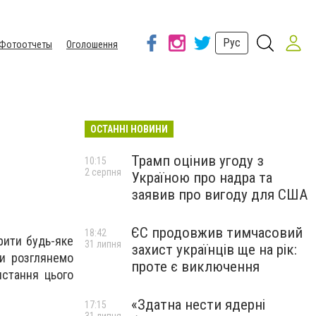
Рус
Фотоотчеты
Оголошення
ОСТАННІ НОВИНИ
Трамп оцінив угоду з
10:15
2 серпня
Україною про надра та
заявив про вигоду для США
ЄС продовжив тимчасовий
18:42
рити будь-яке
31 липня
захист українців ще на рік:
ми розглянемо
проте є виключення
истання цього
«Здатна нести ядерні
17:15