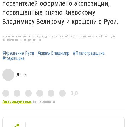
посетителей оформлено экспозиции,
посвященные князю Киевскому
Владимиру Великому и крещению Руси.
Якщо ви помітили помилку, виділіть необхідний текст і натисніть Ctrl + Enter, щоб
повідомити про це редакцію
#Крещение Руси
#князь Владимир
#Павлоградщина
#годовщина
Даша
0,0
Авторизуйтесь
, щоб оцінити