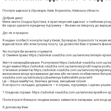
Послуги адвоката | Бровари, Київ, Бориспіль, Київська область
Добрий день!
Мене звати Осадча Крістина, я практикуючий адвокат з глибоким розум
Ви зараз шукаєте юридичну підтримку — Ви вже на півкроку до вирішен
Де і як я працюю:
Я надаю особисті консультації у Києві, Броварах, Борисполі та інших м
відеозв'язок або електронну пошту. Це дозволяє Вам отримати фахов
Які послуги Ви можете отримати:
⚖️ Сімейне право https://advokat-osadcha.com.ua/services/simeyni-spravi
Життя непередбачуване. Розлучення https://advokat-osadcha.com.ua/serv
поділ майна https://advokat-osadcha.com.ua/services/podil-mayna-podru
стягнення аліментів https://advokat-osadcha.com.ua/services/styagnenn
визначення місця проживання дитини або питання позбавлення батьків
osadcha.com.ua/services/pozbavlennya-batkivskikh-prav/art9
Це — Ваше майбутнє, безпека дитини, емоційний спокій.
Я не просто складаю документи — я слухаю, підтримую і шукаю рішення
? Спадкові справи. https://advokat-osadcha.com.ua/services/spadkovi-sp
Після втрати близької людини важко займатися паперами, але іноді це
Я допоможу Вам: