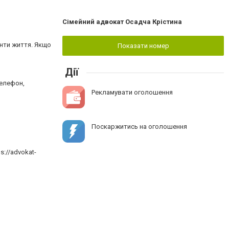
Сімейний адвокат Осадча Крістина
енти життя. Якщо
Показати номер
Дії
телефон,
Рекламувати оголошення
Поскаржитись на оголошення
://advokat-