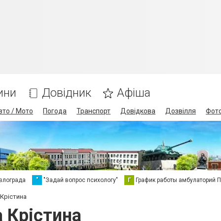
ини
Довідник
Афіша
вто / Мото
Погода
Транспорт
Довідкова
Дозвілля
Фот
влограда
"
"Задай вопрос психологу"
Г
График работы амбулаторий 
 Крістина
 Крістина