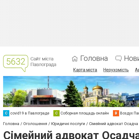
Головна
Нов
Карта міста
Нерухомість
А
C
covid19 в Павлограде
С
Соборная площадь онлайн
В
Воздух Па
Головна
Оголошення
Юридичні послуги
Сімейний адвокат Осадча
Сімейний адвокат Осадча