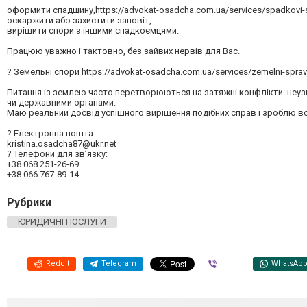
оформити спадщину,https://advokat-osadcha.com.ua/services/spadkovi-s
оскаржити або захистити заповіт,
вирішити спори з іншими спадкоємцями.
Працюю уважно і тактовно, без зайвих нервів для Вас.
? Земельні спори https://advokat-osadcha.com.ua/services/zemelni-spravi
Питання із землею часто перетворюються на затяжні конфлікти: неузг
чи державними органами.
Маю реальний досвід успішного вирішення подібних справ і зроблю в
? Електронна пошта:
kristina.osadcha87@ukr.net
? Телефони для зв’язку:
+38 068 251-26-69
+38 066 767-89-14
Рубрики
ЮРИДИЧНІ ПОСЛУГИ
Reddit
Telegram
Viber
WhatsAp