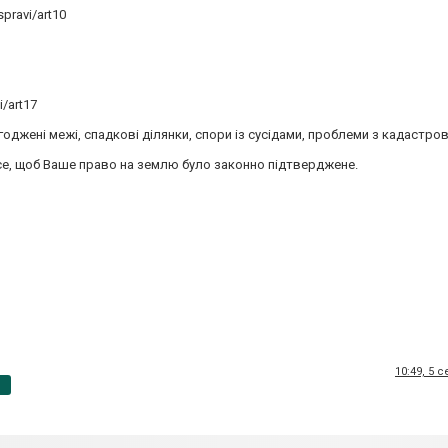
pravi/art10
/art17
оджені межі, спадкові ділянки, спори із сусідами, проблеми з кадастр
се, щоб Ваше право на землю було законно підтверджене.
10:49, 5 
p