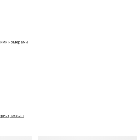
овими номерами
серпня, №36701