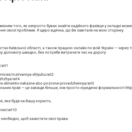
інням того, як непросто буває знайти надійного фахівця у складні мом
ня своєї проблеми. Я щиро вдячна, що Ви завітали на мою сторінку.
істах Київської області, а також працюю онлайн по всій Україні — через 
у допомогу швидко, без потреби витрачати час на дорогу.
/art1
ices/rozirvannya-shlyubu/art2
zhzhya/art4
ya-alimentiv-nakazne-abo-pozovne-provadzhennya/art3
ських прав — це завжди більше, ніж просто юридичні формальності.https
, яке буде на Вашу користь.
ravi/art10
 необхідно, щоб захистити свої права.