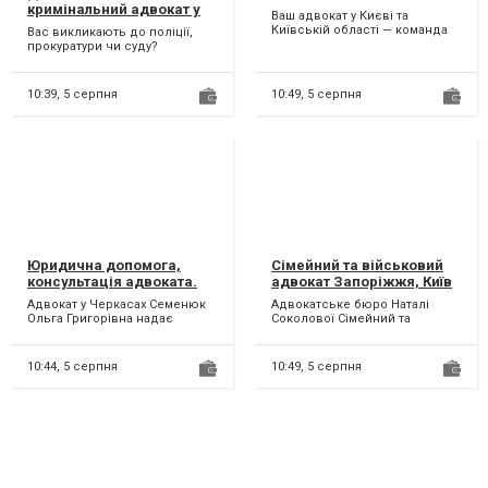
кримінальний адвокат у
Ваш адвокат у Києві та
Києві
Київській області — команда
Вас викликають до поліції,
"LEX FORTE" поруч, коли
прокуратури чи суду?
найбільше потрібно У ж...
Порушено справу? Кажуть, що
ви свідок і вам нема чог...
10:39,
5 серпня
10:49,
5 серпня
Юридична допомога,
Сімейний та військовий
консультація адвоката.
адвокат Запоріжжя, Київ
Адвокат у Черкасах Семенюк
Адвокатське бюро Наталі
Ольга Григорівна надає
Соколової Сімейний та
юридичну допомогу,
військовий адвокат —
консультацію та супровід з...
Запоріжжя, Київ Коли життя
ст...
10:44,
5 серпня
10:49,
5 серпня