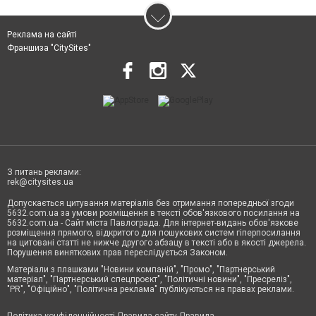
Реклама на сайті
Франшиза "CitySites"
З питань реклами:
rek@citysites.ua
Допускається цитування матеріалів без отримання попередньої згоди
5632.com.ua за умови розміщення в тексті обов'язкового посилання на
5632.com.ua - Сайт міста Павлограда. Для інтернет-видань обов'язкове
розміщення прямого, відкритого для пошукових систем гіперпосилання
на цитовані статті не нижче другого абзацу в тексті або в якості джерела.
Порушення виняткових прав переслідується Законом.
Матеріали з плашками "Новини компаній", "Промо", "Партнерський
матеріал", "Партнерський спецпроєкт", "Політичні новини", "Пресреліз",
"PR", "Офіційно", "Політична реклама" публікуються на правах реклами.