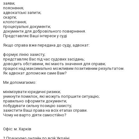
заяви;
пояснення;
адвокатські запити;
скарги;
клопотання;
процесуальні документи;
документи для добровільного повернення.
Представляє Ваші інтереси у суді
Якщо справа вже передана до суду, адвокат:
формує лінію захисту;
представляє Вас під час судових засідань;
доводить обставини, які мають значення для справи;
працює над максимально можливим позитивним результатом.
Як адвокат допоможе саме Вам?
Ми допомагаємо:
мінімізувати юридичні ризики;
уникнути помилок, які можуть погіршити ситуацію;
правильно оформити документи;
побудувати сильну позицію захисту;
захистити Ваші права на всіх етапах справи.
Чому не варто діяти самостійно?
Офіс: м. Харків
? Працюємо онлайн по всій Україні