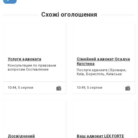
Схожі оголошення
Услуги адвоката
Сімейний адвокат Осадча
Крістина
Консультации по правовым
вопросам Составление
Послуги адвоката | Бровари,
юридических документов
Київ, Бориспіль, Київська
Представительство в суде
область Добрий день! Мене
Пре...
звати Осадча Крі...
10:44,
5 серпня
10:49,
5 серпня
Досвідчений
Ваш адвокат LEX FORTE