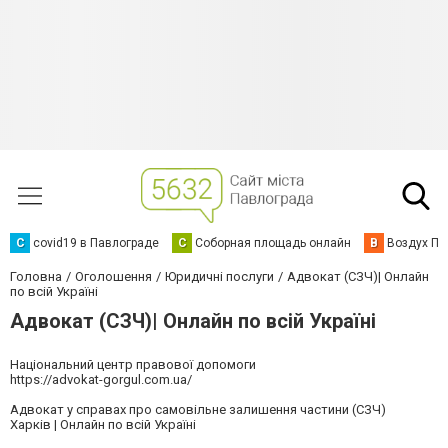
C
covid19 в Павлограде
С
Соборная площадь онлайн
В
Воздух Па
Головна
Оголошення
Юридичні послуги
Адвокат (СЗЧ)| Онлайн
по всій Україні
Адвокат (СЗЧ)| Онлайн по всій Україні
Національний центр правової допомоги
https://advokat-gorgul.com.ua/
Адвокат у справах про самовільне залишення частини (СЗЧ)
Харків | Онлайн по всій Україні