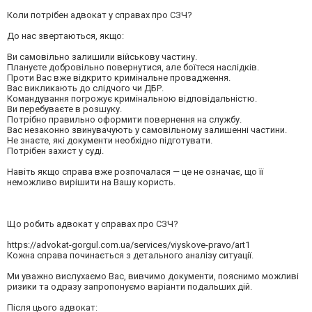
Коли потрібен адвокат у справах про СЗЧ?
До нас звертаються, якщо:
Ви самовільно залишили військову частину.
Плануєте добровільно повернутися, але боїтеся наслідків.
Проти Вас вже відкрито кримінальне провадження.
Вас викликають до слідчого чи ДБР.
Командування погрожує кримінальною відповідальністю.
Ви перебуваєте в розшуку.
Потрібно правильно оформити повернення на службу.
Вас незаконно звинувачують у самовільному залишенні частини.
Не знаєте, які документи необхідно підготувати.
Потрібен захист у суді.
Навіть якщо справа вже розпочалася — це не означає, що її
неможливо вирішити на Вашу користь.
Що робить адвокат у справах про СЗЧ?
https://advokat-gorgul.com.ua/services/viyskove-pravo/art1
Кожна справа починається з детального аналізу ситуації.
Ми уважно вислухаємо Вас, вивчимо документи, пояснимо можливі
ризики та одразу запропонуємо варіанти подальших дій.
Після цього адвокат: