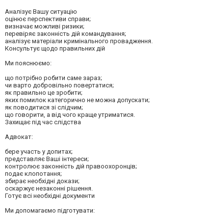
Аналізує Вашу ситуацію
оцінює перспективи справи;
визначає можливі ризики;
перевіряє законність дій командування;
аналізує матеріали кримінального провадження.
Консультує щодо правильних дій
Ми пояснюємо:
що потрібно робити саме зараз;
чи варто добровільно повертатися;
як правильно це зробити;
яких помилок категорично не можна допускати;
як поводитися зі слідчим;
що говорити, а від чого краще утриматися.
Захищає під час слідства
Адвокат:
бере участь у допитах;
представляє Ваші інтереси;
контролює законність дій правоохоронців;
подає клопотання;
збирає необхідні докази;
оскаржує незаконні рішення.
Готує всі необхідні документи
Ми допомагаємо підготувати: