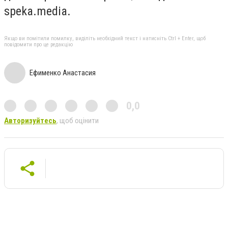
speka.media.
Якщо ви помітили помилку, виділіть необхідний текст і натисніть Ctrl + Enter, щоб
повідомити про це редакцію
Ефименко Анастасия
0,0
Авторизуйтесь
, щоб оцінити