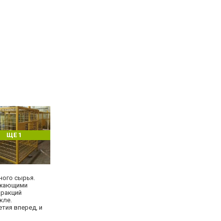
ЩЕ 1
ного сырья.
рожающими
фракций
кле.
тия вперед, и