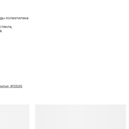
ходы полиэтилена
стекла,
й.
 липня, №33245