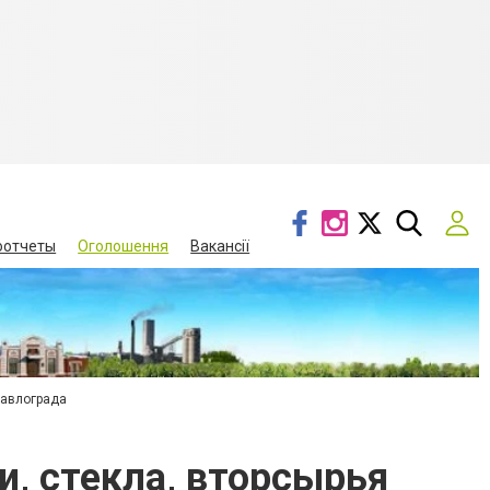
оотчеты
Оголошення
Вакансії
Павлограда
и, стекла, вторсырья