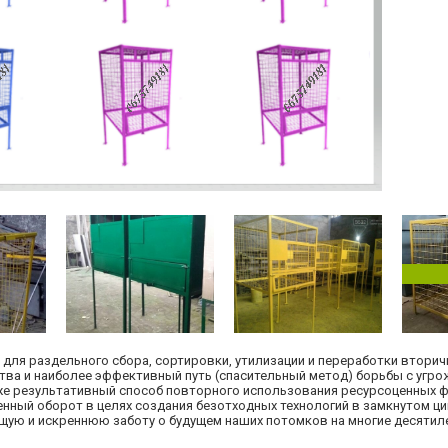
 для раздельного сбора, сортировки, утилизации и переработки вторич
тва и наиболее эффективный путь (спасительный метод) борьбы с уг
 же результативный способ повторного использования ресурсоценных 
ный оборот в целях создания безотходных технологий в замкнутом ци
щую и искреннюю заботу о будущем наших потомков на многие десятиле