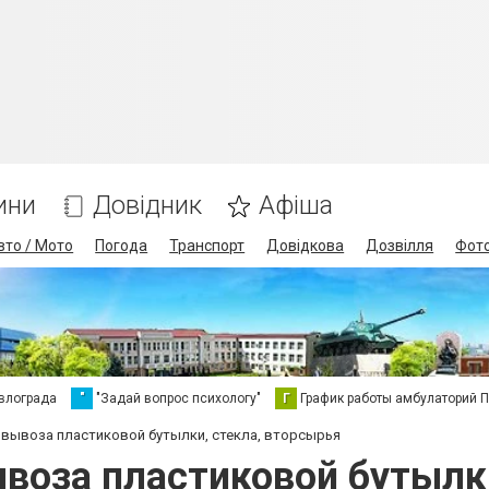
ини
Довідник
Афіша
вто / Мото
Погода
Транспорт
Довідкова
Дозвілля
Фот
влограда
"
"Задай вопрос психологу"
Г
График работы амбулаторий 
 вывоза пластиковой бутылки, стекла, вторсырья
ывоза пластиковой бутылк