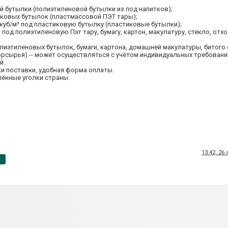
ой бутылки (полиэтиленовой бутылки из под напитков);
тиковых бутылок (пластмассовой ПЭТ тары);
 куб/м³ под пластиковую бутылку (пластиковые бутылки);
 под полиэтиленовую Пэт тару, бумагу, картон, макулатуру, стекло, от
иэтиленовых бутылок, бумаги, картона, домашней макулатуры, битого 
орсырья) -- может осуществляться с учётом индивидуальных требовани
й.
и поставки, удобная форма оплаты.
лённые уголки страны.
13:42, 26
p