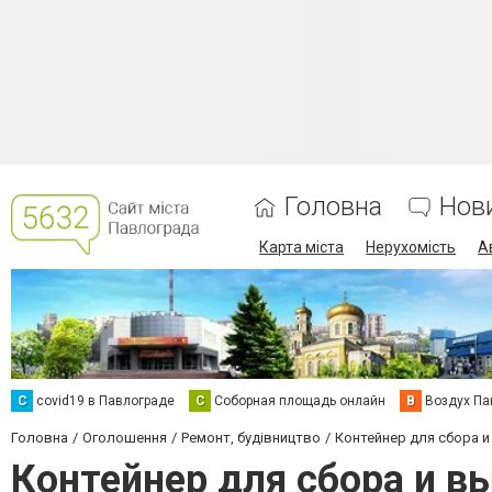
Головна
Нов
Карта міста
Нерухомість
А
C
covid19 в Павлограде
С
Соборная площадь онлайн
В
Воздух Па
Головна
Оголошення
Ремонт, будівництво
Контейнер для сбора и
Контейнер для сбора и в