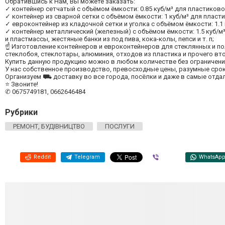
Обратившись к Нам, Вы можете заказать:
✓ контейнер сетчатый с объёмом ёмкости: 0.85 куб/м³ для пластиков
✓ контейнер из сварной сетки с объёмом ёмкости: 1 куб/м³ для плас
✓ евроконтейнер из кладочной сетки и уголка с объёмом ёмкости: 1.1
✓ контейнер металлический (железный) с объёмом ёмкости: 1.5 куб/м³
и пластмассы, жестяные банки из под пива, кока-колы, пепси и т. п;
☝ Изготовление контейнеров и евроконтейнеров для стеклянных и пол
стеклобоя, стеклотары, алюминия, отходов из пластика и прочего вт
Купить данную продукцию можно в любом количестве без ограничени
У нас собственное производство, превосходные цены, разумные срок
Организуем ⛟ доставку во все города, посёлки и даже в самые отда
⭐ Звоните!
✆ 0675749181, 0662646484
Рубрики
РЕМОНТ, БУДІВНИЦТВО
ПОСЛУГИ
Reddit
Telegram
Viber
WhatsAp