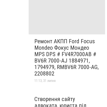
Ремонт АКПП Ford Focus
Mondeo Фокус Мондео
MPS DPS # FV4R7000AB #
BV6R 7000-AJ 1884971,
1794979, RMBV6R 7000-AG,
2208802
11:13, 31 липня
Створення сайту
адвоката, юриста під