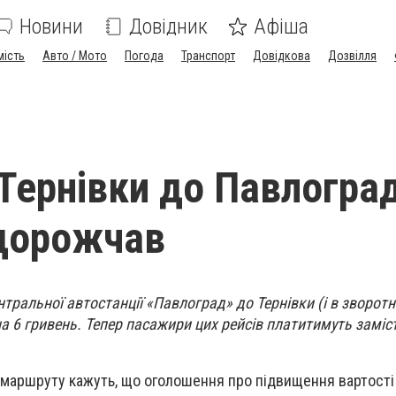
Новини
Довідник
Афіша
мість
Авто / Мото
Погода
Транспорт
Довідкова
Дозвілля
 Тернівки до Павлогра
дорожчав
ентральної автостанції «Павлоград» до Тернівки (і в зворот
 6 гривень. Тепер пасажири цих рейсів платитимуть заміс
 маршруту кажуть, що оголошення про підвищення вартості