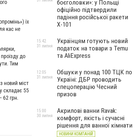
31 липня
боєголовки»: у Польщі
кого
офіційно підтвердили
падіння російської ракети
промінь») їх
Х-101
ля кас не
Українцям готують новий
15:42
31 липня
податок на товари з Temu
олярки,
та AliExpress
 проїзду до
ути. Тим
Обшуки у понад 100 ТЦК по
12:05
31 липня
Україні: ДБР проводить
ез новий міст
спецоперацію Чесний
ду складає 55
призов
 62 грн.
Акрилові ванни Ravak:
15:00
30 липня
комфорт, якість і сучасні
рішення для ванної кімнати
НОВИНИ КОМПАНІЙ