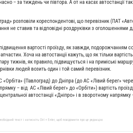
асно – за тиждень чи півтора. А от на касах автостанції та
град» розповіли кореспондентові, що перевізник (ПАТ «Авто
ння не ставив та відповідні роздруківки з оголошеннями д
ідвищення вартості проїзду, як завжди, подорожчанням с
апчастин. Хоча на автостанції кажуть, що як тільки вартість
ару тижнів, як правило, підвищується і на приміські маршр
ернівки людей возить один і той самий перевізник.
С «Орбіта» (Павлоград) до Дніпра (до АС «Лівий берег» чер
прямку – від АС «Лівий берег» до «Орбіти») вартість проїз
 центральної автостанції «Дніпро» і в зворотному напрямку –
бхідний текст і натисніть Ctrl + Enter, щоб повідомити про це редакцію