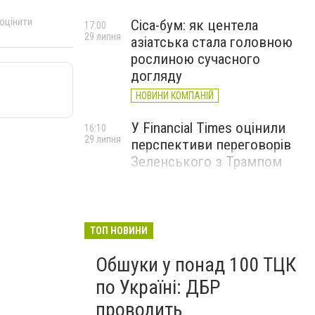
 оцінити
Cica-бум: як центела
17:00
29 липня
азіатська стала головною
рослиною сучасного
догляду
НОВИНИ КОМПАНІЙ
У Financial Times оцінили
16:10
29 липня
перспективи переговорів
Зеленського з Трампом
ТОП НОВИНИ
Обшуки у понад 100 ТЦК
по Україні: ДБР
проводить