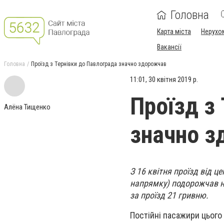
Головна
Карта міста
Нерухо
Вакансії
Головна
Проїзд з Тернівки до Павлограда значно здорожчав
11:01, 30 квітня 2019 р.
Проїзд з
Алёна Тищенко
значно з
З 16 квітня проїзд від ц
напрямку) подорожчав на
за проїзд 21 гривню.
Постійні пасажири цього