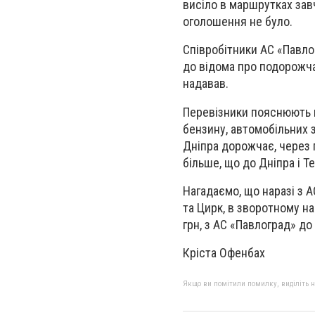
висіло в маршрутках завч
оголошення не було.
Співробітники АС «Павло
до відома про подорожча
надавав.
Перевізники пояснюють п
бензину, автомобільних з
Дніпра дорожчає, через п
більше, що до Дніпра і Т
Нагадаємо, що наразі з А
та Цирк, в зворотному на
грн, з АС «Павлоград» до
Кріста Офенбах
Якщо ви помітили помилку, виділіть нео