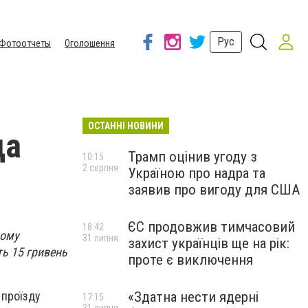
Рус
Фотоотчеты
Оголошення
ОСТАННІ НОВИНИ
да
Трамп оцінив угоду з
10:15
2 серпня
Україною про надра та
заявив про вигоду для США
ЄС продовжив тимчасовий
18:42
ному
31 липня
захист українців ще на рік:
ть 15 гривень
проте є виключення
«Здатна нести ядерні
 проїзду
17:15