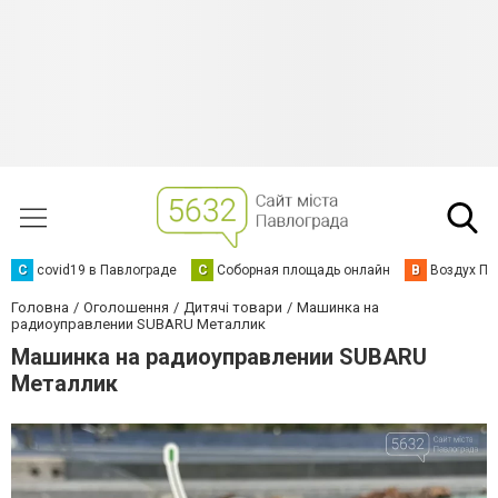
C
covid19 в Павлограде
С
Соборная площадь онлайн
В
Воздух Па
Головна
Оголошення
Дитячі товари
Машинка на
радиоуправлении SUBARU Металлик
Машинка на радиоуправлении SUBARU
Металлик