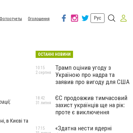
Рус
Фотоотчеты
Оголошення
ОСТАННІ НОВИНИ
Трамп оцінив угоду з
10:15
2 серпня
Україною про надра та
заявив про вигоду для США
ЄС продовжив тимчасовий
18:42
ації,
31 липня
захист українців ще на рік:
проте є виключення
і, в Києві та
«Здатна нести ядерні
17:15