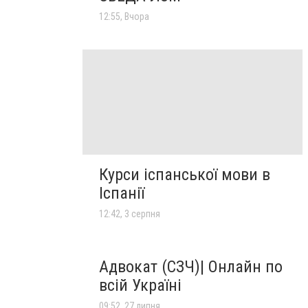
12:55, Вчора
Курси іспанської мови в
Іспанії
12:42, 3 серпня
Адвокат (СЗЧ)| Онлайн по
всій Україні
09:52, 27 липня