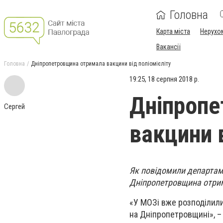
Головна
Карта міста
Нерухо
Вакансії
Головна
Дніпропетровщина отримала вакцини від поліомієліту
19:25, 18 серпня 2018 р.
Дніпропе
Сергей
вакцини в
Як повідомили департам
Дніпропетровщина отрима
«У МОЗі вже розподілили 
на Дніпропетровщині», –