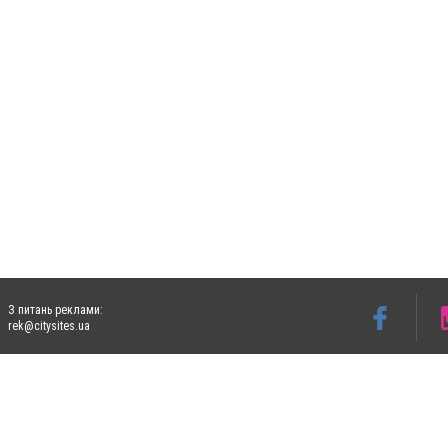
З питань реклами:
rek@citysites.ua
Допускається цитування матеріалів без отримання попередньої згоди 5632.com.ua за
пошукових систем гіперпосилання на цитовані статті не нижче другого абзацу в тек
Матеріали з плашками "Новини компаній", "Промо", "Партнерський матеріал", "Партнер