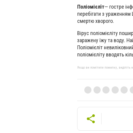
Поліомієлі́т
— гостре інф
перебігати з ураженням Ц
смертю хворого.
Вірус поліомієліту поши
заражену їжу та воду. На
Поліомієліт невиліковни
поліомієліту вводять кіл
Якщо ви помітили помилку, виділіть нео