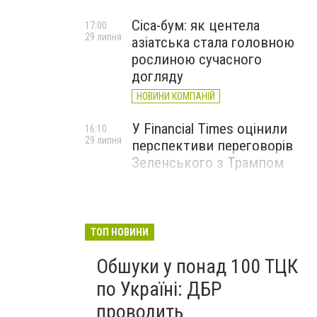
Cica-бум: як центела
17:00
29 липня
азіатська стала головною
рослиною сучасного
догляду
НОВИНИ КОМПАНІЙ
У Financial Times оцінили
16:10
29 липня
перспективи переговорів
Зеленського з Трампом
ТОП НОВИНИ
Обшуки у понад 100 ТЦК
по Україні: ДБР
проводить