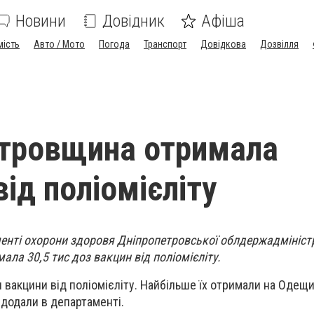
Новини
Довідник
Афіша
мість
Авто / Мото
Погода
Транспорт
Довідкова
Дозвілля
тровщина отримала
ід поліомієліту
енті охорони здоровя Дніпропетровської облдержадміністр
ла 30,5 тис доз вакцин від поліомієліту.
вакцини від поліомієліту. Найбільше їх отримали на Одещин
 додали в департаменті.