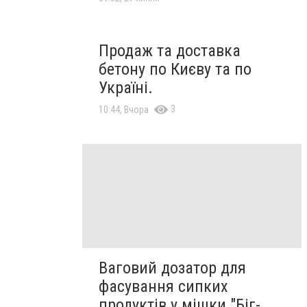
Продаж та доставка
бетону по Києву та по
Україні.
3
10:44, Вчора
Ваговий дозатор для
фасування сипких
продуктів у мішки "Біг-