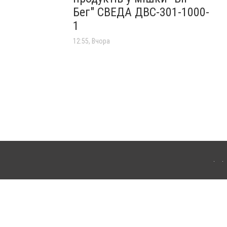
Бег" СВЕДА ДВС-301-1000-
1
12:55, Вчора
лограда. Для інтернет-видань обов'язкове розміщення прямого, відкритого для
лама" публікуються на правах реклами.