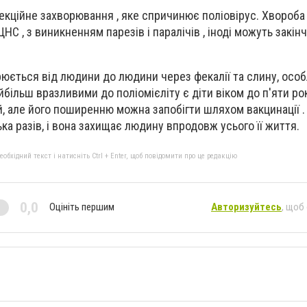
екційне захворювання , яке спричинює поліовірус. Хвороба
НС , з виникненням парезів і паралічів , іноді можуть закін
рюється від людини до людини через фекалії та слину, осо
йбільш вразливими до поліомієліту є діти віком до п'яти рок
й, але його поширенню можна запобігти шляхом вакцинації .
ька разів, і вона захищає людину впродовж усього її життя.
бхідний текст і натисніть Ctrl + Enter, щоб повідомити про це редакцію
0,0
Оцініть першим
Авторизуйтесь
, щоб