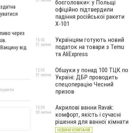
31 липня
боєголовки»: у Польщі
 здатна
офіційно підтвердили
чуватися
падіння російської ракети
Х-101
бливо через
Українцям готують новий
ів.
15:42
31 липня
податок на товари з Temu
 Вакцину від
та AliExpress
Обшуки у понад 100 ТЦК по
12:05
31 липня
Україні: ДБР проводить
спецоперацію Чесний
 оцінити
призов
Акрилові ванни Ravak:
15:00
30 липня
комфорт, якість і сучасні
рішення для ванної кімнати
НОВИНИ КОМПАНІЙ