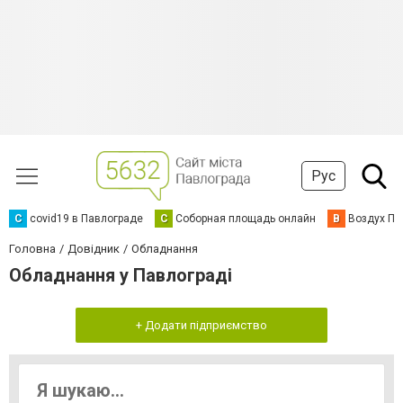
Рус
C
covid19 в Павлограде
С
Соборная площадь онлайн
В
Воздух Па
Головна
Довідник
Обладнання
Обладнання у Павлограді
+ Додати підприємство