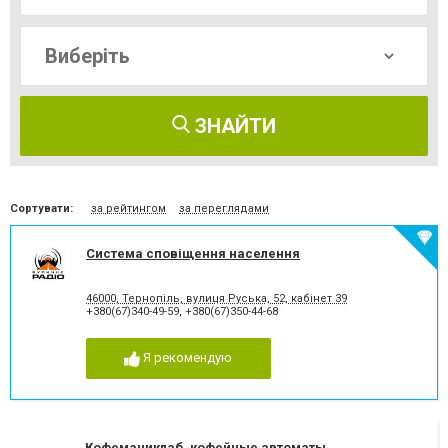
ЗНАЙТИ
Сортувати:
за рейтингом
за переглядами
Система сповіщення населення
46000, Тернопiль, вулиця Руська, 52, кабінет 39
+380(67)340-49-59
,
+380(67)350-44-68
Я рекомендую
Кофеманиклаб, кофейные автоматы