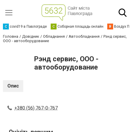
C
covid19 в Павлограде
С
Соборная площадь онлайн
В
Воздух Па
Головна
Довідник
Обладнання
Автообладнання
Рэнд сервис,
ООО - автооборудование
Рэнд сервис, ООО -
автооборудование
Опис
+380 (56) 767-0-767