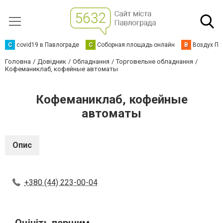
C
covid19 в Павлограде
С
Соборная площадь онлайн
В
Воздух Па
Головна
Довідник
Обладнання
Торговельне обладнання
Кофеманиклаб, кофейные автоматы
Кофеманиклаб, кофейные
автоматы
Опис
+380 (44) 223-00-04