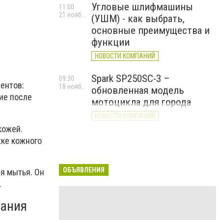
Угловые шлифмашины
11:00
21 ноября 2025 г.
(УШМ) - как выбрать,
основные преимущества и
функции
НОВОСТИ КОМПАНИЙ
Spark SP250SC-3 –
09:30
ентов:
18 ноября 2025 г.
обновленная модель
ние после
мотоцикла для города
НОВОСТИ КОМПАНИЙ
кожей.
жке кожного
ОБЪЯВЛЕНИЯ
мя мытья. Он
.
вания