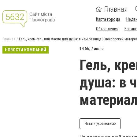
Главная
Карта города
Недв
Объявления
Вакан
Главная
Гель, крем-гель или масло для душа: в чем разница [Спонсорский матери
14:56, 7 июля
НОВОСТИ КОМПАНИЙ
Гель, кр
душа: в 
материал
Читати українською