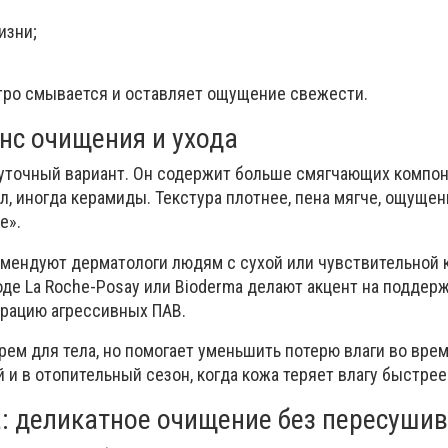
изни;
тро смывается и оставляет ощущение свежести.
нс очищения и ухода
уточный вариант. Он содержит больше смягчающих компон
ол, иногда керамиды. Текстура плотнее, пена мягче, ощуще
е».
омендуют дерматологи людям с сухой или чувствительной 
де La Roche-Posay или Bioderma делают акцент на поддер
трацию агрессивных ПАВ.
рем для тела, но помогает уменьшить потерю влаги во вре
 и в отопительный сезон, когда кожа теряет влагу быстрее
: деликатное очищение без пересуши