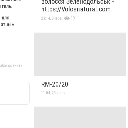
волосся Зеленодольськ -
 гель.
https://Volosnatural.com
м для
13
23:14, Вчера
онятным
тобы оценить
RM-20/20
11:04, 23 июля