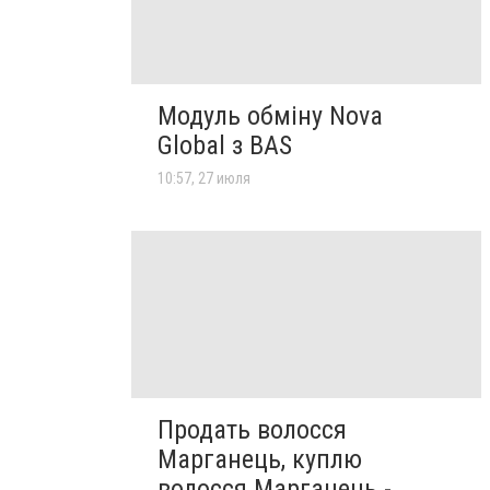
Модуль обміну Nova
Global з BAS
10:57, 27 июля
Продать волосся
Марганець, куплю
волосся Марганець -