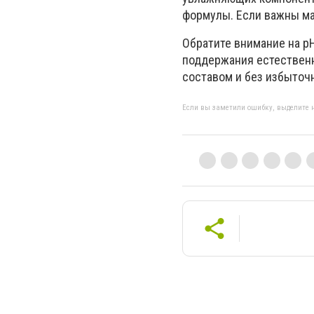
формулы. Если важны ма
Обратите внимание на pH
поддержания естественн
составом и без избыточ
Если вы заметили ошибку, выделите н