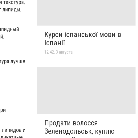
 текстура,
т липиды,
липидный
Курси іспанської мови в
й.
Іспанії
12:42, 3 августа
стура лучше
при
Продати волосся
и липидов и
Зеленодольськ, куплю
еликатные