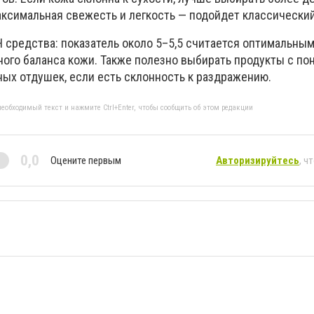
ксимальная свежесть и легкость — подойдет классический
 средства: показатель около 5–5,5 считается оптимальны
ого баланса кожи. Также полезно выбирать продукты с п
ных отдушек, если есть склонность к раздражению.
еобходимый текст и нажмите Ctrl+Enter, чтобы сообщить об этом редакции
0,0
Оцените первым
Авторизируйтесь
, ч