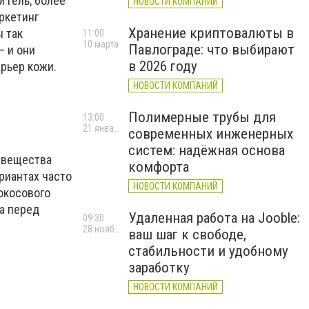
 гель, более
НОВОСТИ КОМПАНИЙ
аркетинг
Хранение криптовалюты в
 так
11:00
10 марта
Павлограде: что выбирают
— и они
в 2026 году
арьер кожи.
НОВОСТИ КОМПАНИЙ
Полимерные трубы для
13:00
21 января
современных инженерных
систем: надёжная основа
е вещества
комфорта
риантах часто
НОВОСТИ КОМПАНИЙ
окосового
 а перед
Удаленная работа на Jooble:
09:30
28 ноября 2025 г.
ваш шаг к свободе,
стабильности и удобному
заработку
НОВОСТИ КОМПАНИЙ