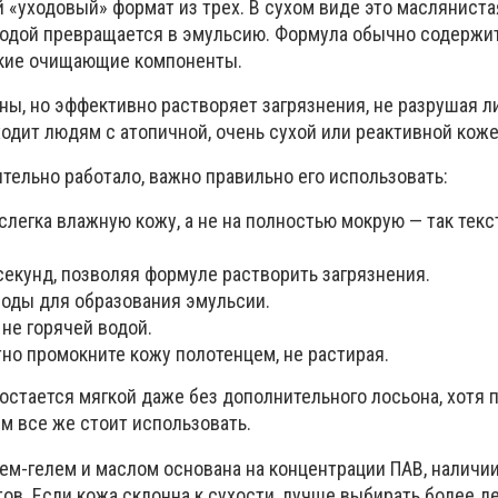
«уходовый» формат из трех. В сухом виде это маслянистая
 водой превращается в эмульсию. Формула обычно содержи
гкие очищающие компоненты.
ены, но эффективно растворяет загрязнения, не разрушая 
ходит людям с атопичной, очень сухой или реактивной коже
тельно работало, важно правильно его использовать:
слегка влажную кожу, а не на полностью мокрую — так тек
секунд, позволяя формуле растворить загрязнения.
воды для образования эмульсии.
 не горячей водой.
но промокните кожу полотенцем, не растирая.
остается мягкой даже без дополнительного лосьона, хотя 
м все же стоит использовать.
ем-гелем и маслом основана на концентрации ПАВ, наличи
в. Если кожа склонна к сухости, лучше выбирать более д