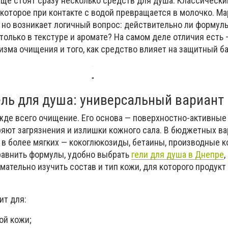
аще стоят сразу несколько средств для душа. Классический
, которое при контакте с водой превращается в молочко. М
 но возникает логичный вопрос: действительно ли формулы
только в текстуре и аромате? На самом деле отличия есть 
изма очищения и того, как средство влияет на защитный б
"
ель для душа: универсальный вариант
ежде всего очищение. Его основа — поверхностно-активны
ряют загрязнения и излишки кожного сала. В бюджетных ва
 в более мягких — кокоглюкозиды, бетаины, производные к
сравнить формулы, удобно выбрать
гели для душа в Днепре
,
ательно изучить состав и тип кожи, для которого продукт
ит для:
ой кожи;