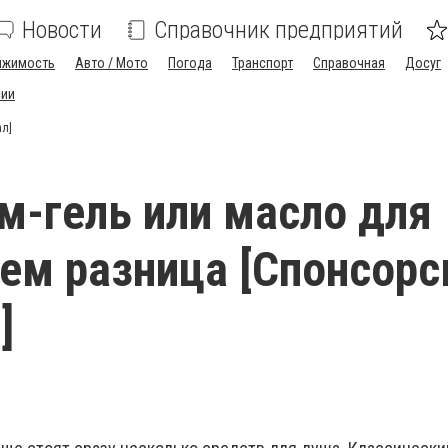
Новости
Справочник предприятий
ижимость
Авто / Мото
Погода
Транспорт
Справочная
Досуг
сии
ал]
ем-гель или масло для
чем разница [Спонсорс
]