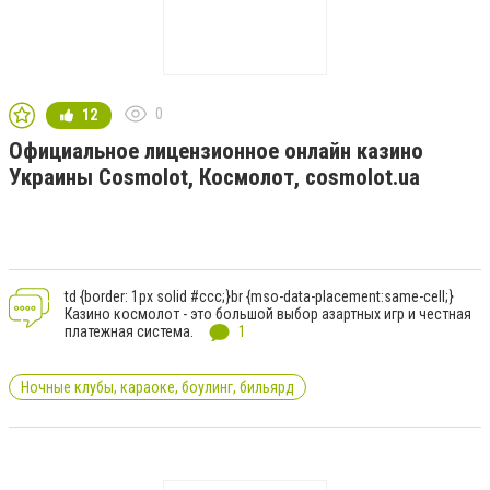
0
12
Официальное лицензионное онлайн казино
Украины Cosmolot, Космолот, cosmolot.ua
td {border: 1px solid #ccc;}br {mso-data-placement:same-cell;}
Казино космолот - это большой выбор азартных игр и честная
платежная система.
1
Ночные клубы, караоке, боулинг, бильярд