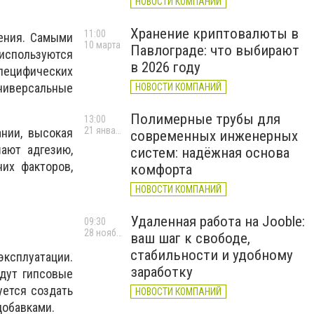
НОВОСТИ КОМПАНИЙ
Хранение криптовалюты в
11:00
ения. Самыми
10 марта
Павлограде: что выбирают
используются
в 2026 году
специфических
ниверсальные
НОВОСТИ КОМПАНИЙ
Полимерные трубы для
13:00
21 января
нии, высокая
современных инженерных
ают адгезию,
систем: надёжная основа
их факторов,
комфорта
НОВОСТИ КОМПАНИЙ
Удаленная работа на Jooble:
09:30
28 ноября 2025 г.
ваш шаг к свободе,
стабильности и удобному
ксплуатации.
заработку
дут гипсовые
уется создать
НОВОСТИ КОМПАНИЙ
добавками.