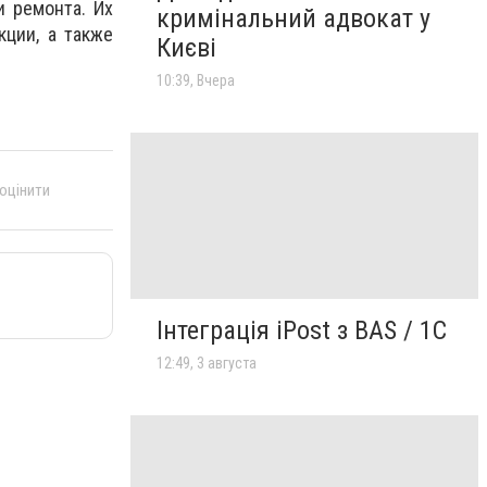
 ремонта. Их
кримінальний адвокат у
кции, а также
Києві
10:39, Вчера
 оцінити
Інтеграція iPost з BAS / 1С
12:49, 3 августа