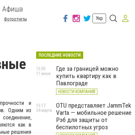
Афиша
Укр
Фотоотчеты
ПОСЛЕДНИЕ НОВОСТИ
вные
Где за границей можно
15:00
11 июня
купить квартиру как в
Павлограде
НОВОСТИ КОМПАНИЙ
прочности и
OTU представляет JammTek
15:17
ов. Одним из
24 марта
Varta — мобильное решение
 соединение,
Рэб для защиты от
няются как в
беспилотных угроз
льные решения