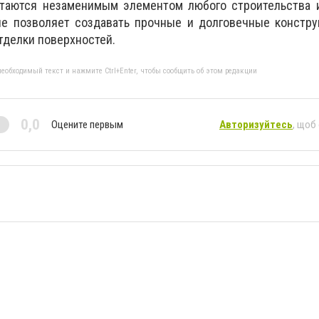
таются незаменимым элементом любого строительства и
ие позволяет создавать прочные и долговечные констру
тделки поверхностей.
еобходимый текст и нажмите Ctrl+Enter, чтобы сообщить об этом редакции
0,0
Оцените первым
Авторизуйтесь
, щоб