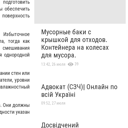
подготовить
бы обеспечить
 поверхность
Мусорные баки с
. Избыточное
крышкой для отходов.
а, тогда как
Контейнера на колесах
о смешивания
для мусора.
я однородной
39
13:42, 26 июля
ании стен или
атели, уровни
Адвокат (СЗЧ)| Онлайн по
и влажностный
всій Україні
09:52, 27 июля
в. Они должны
дности указан
Досвідчений