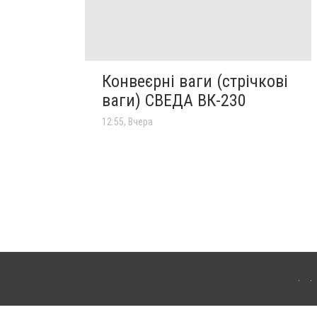
Конвеєрні ваги (стрічкові
ваги) СВЕДА ВК-230
12:55, Вчера