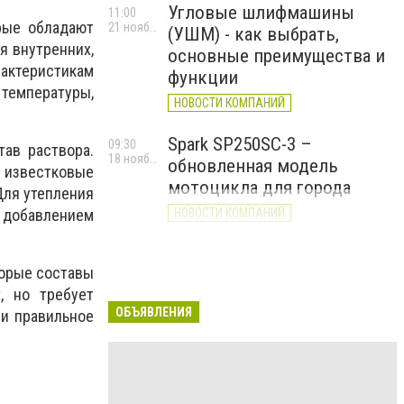
Угловые шлифмашины
11:00
рые обладают
21 ноября 2025 г.
(УШМ) - как выбрать,
я внутренних,
основные преимущества и
рактеристикам
функции
 температуры,
НОВОСТИ КОМПАНИЙ
Spark SP250SC-3 –
09:30
ав раствора.
18 ноября 2025 г.
обновленная модель
к известковые
мотоцикла для города
Для утепления
 добавлением
НОВОСТИ КОМПАНИЙ
торые составы
, но требует
ОБЪЯВЛЕНИЯ
 и правильное