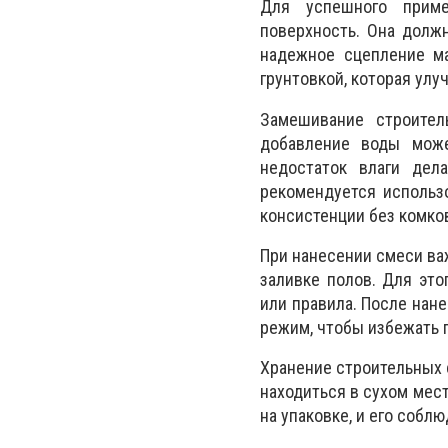
Для успешного приме
поверхность. Она долж
надежное сцепление ма
грунтовкой, которая ул
Замешивание строител
добавление воды може
недостаток влаги дел
рекомендуется использ
консистенции без комко
При нанесении смеси ва
заливке полов. Для это
или правила. После нан
режим, чтобы избежать 
Хранение строительных 
находиться в сухом мест
на упаковке, и его собл