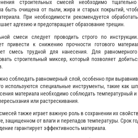
нения строительных смесей необходимо тщательно 
на быть очищена от пыли, жира и старых покрытий, что
териала. При необходимости рекомендуется обработать
учшает адгезию и предотвращает образование трещин.
ьной смеси следует проводить строго по инструкции
т привести к снижению прочности готового материал
ает смесь трудной для нанесения. Для равномерног
овать строительный миксер, который позволяет добитьс
в.
жно соблюдать равномерный слой, особенно при выравнив
го используются специальные инструменты, такие как шп
есения материала необходимо соблюдать температурный 
пересыхания или растрескивания.
смесей также играет важную роль в сохранении их свойст
е, защищенном от влаги и перепадов температуры. Срок го
юдение гарантирует эффективность материала.