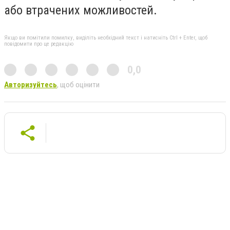
або втрачених можливостей.
Якщо ви помітили помилку, виділіть необхідний текст і натисніть Ctrl + Enter, щоб
повідомити про це редакцію
0,0
Авторизуйтесь
, щоб оцінити