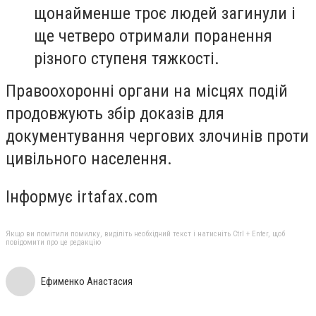
щонайменше троє людей загинули і
ще четверо отримали поранення
різного ступеня тяжкості.
Правоохоронні органи на місцях подій
продовжують збір доказів для
документування чергових злочинів проти
цивільного населення.
Інформує irtafax.com
Якщо ви помітили помилку, виділіть необхідний текст і натисніть Ctrl + Enter, щоб
повідомити про це редакцію
Ефименко Анастасия