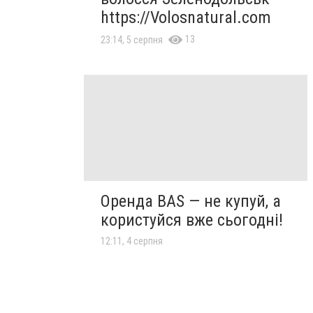
https://Volosnatural.com
13
23:14, 5 серпня
Оренда BAS — не купуй, а
користуйся вже сьогодні!
12:11, 4 серпня