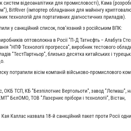
ик систем відеоаналітики для промисловості), Кама (розроб
"), BitRiver (імпортер обладнання для майнінгу криптовалю
ник технологій для портативних діагностичних приладів).
пили у санкційний список, пов'язаний з російським ВПК:
виробників оптоволокна в Росії "П-Д Татнєфть – Алабуга Ст
анія "НПФ Тєхнології прогресса", виробник тестового облад
адів "ТестПартньор", близько десятка китайських і турець
о.
иску потрапили вісім компаній військово-промислового ко
 ОКБ ТСП, КБ "Безпілотниє Вертольоти", завод "Лєгмаш", н
МТ" БєлОМО, ТОВ "Лазєрниє прібори і тєхнології", Вістан,
Кая Каллас назвала 18-й санкційний пакет проти Росії одн