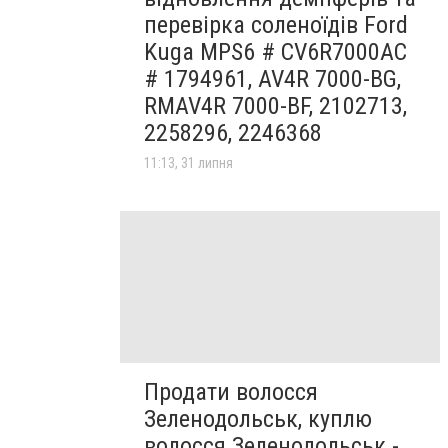
перевірка соленоїдів Ford
Kuga MPS6 # CV6R7000AC
# 1794961, AV4R 7000-BG,
RMAV4R 7000-BF, 2102713,
2258296, 2246368
11:13, 31 липня
Продати волосся
Зеленодольськ, куплю
волосся Зеленодольськ -