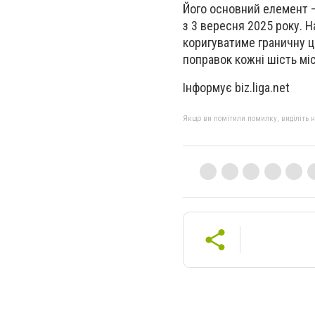
Його основний елемент – 
з 3 вересня 2025 року. Н
коригуватиме граничну ці
поправок кожні шість міс
Інформує biz.liga.net
Якщо ви помітили помилку, виділіть нео