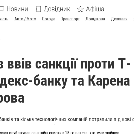
Новини
Довідник
Афіша
мість
Авто / Мото
Погода
Транспорт
Довідкова
Дозвілля
а
ввів санкції проти Т-
ндекс-банку та Карена
рова
анків та кілька технологічних компаній потрапили під нові 
оюз опублікував санкційні списки з 18-го пакета: хто туди увійшов