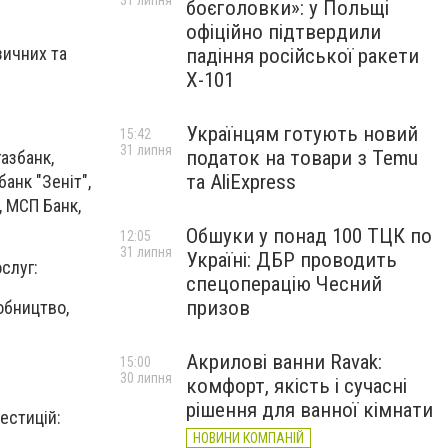
31 липня
боєголовки»: у Польщі
офіційно підтвердили
зичних та
падіння російської ракети
Х-101
Українцям готують новий
15:42
31 липня
податок на товари з Temu
газбанк,
та AliExpress
анк "Зеніт",
, МСП Банк,
Обшуки у понад 100 ТЦК по
12:05
31 липня
Україні: ДБР проводить
слуг:
спецоперацію Чесний
призов
обництво,
Акрилові ванни Ravak:
15:00
30 липня
комфорт, якість і сучасні
рішення для ванної кімнати
естицій:
НОВИНИ КОМПАНІЙ