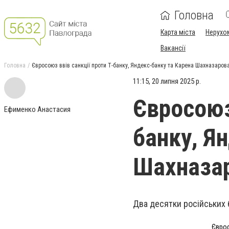
Головна
Карта міста
Нерухо
Вакансії
Головна
Євросоюз ввів санкції проти Т-банку, Яндекс-банку та Карена Шахназаров
11:15, 20 липня 2025 р.
Євросоюз 
Ефименко Анастасия
банку, Я
Шахназа
Два десятки російських б
Єврос