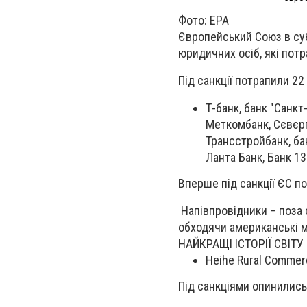
Фото: EPA
Європейський Союз в суб
юридичних осіб, які потр
Під санкції потрапили 22 
Т-банк, банк "Санкт
Меткомбанк, Сєвєрга
Трансстройбанк, бан
Ланта Банк, Банк 13
Вперше під санкції ЄС п
Напівпровідники – поза 
обходячи американські ми
НАЙКРАЩІ ІСТОРІЇ СВІТУ
Heihe Rural Commerc
Під санкціями опинились 