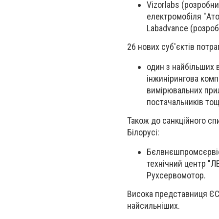
Vizorlabs (розробн
електромобіля "Атом
Labadvance (розроб
26 нових суб'єктів потра
один з найбільших 
інжинірингова комп
вимірювальних прил
постачальників тощ
Також до санкційного сп
Білорусі:
Бєлвнєшпромсєрвіс,
технічний центр "ЛЕ
Рухсервомотор.
Висока представниця ЄС 
найсильніших.