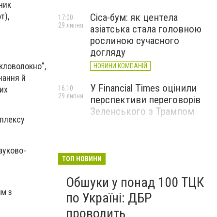
ник
т),
Cica-бум: як центела
17:00
29 липня
азіатська стала головною
рослиною сучасного
догляду
єкловолокно",
НОВИНИ КОМПАНІЙ
нання й
У Financial Times оцінили
ких
16:10
29 липня
перспективи переговорів
Зеленського з Трампом
мплексу
ауково-
ТОП НОВИНИ
Обшуки у понад 100 ТЦК
им з
по Україні: ДБР
проводить