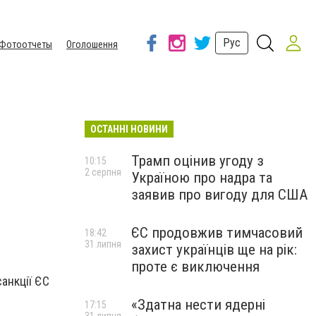
Рус
Фотоотчеты
Оголошення
ОСТАННІ НОВИНИ
Трамп оцінив угоду з
10:15
2 серпня
Україною про надра та
заявив про вигоду для США
ЄС продовжив тимчасовий
18:42
31 липня
захист українців ще на рік:
проте є виключення
санкції ЄС
«Здатна нести ядерні
17:15