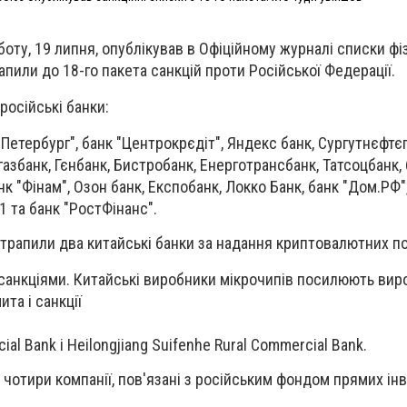
оту, 19 липня, опублікував в Офіційному журналі списки фі
апили до 18-го пакета санкцій проти Російської Федерації.
російські банки:
-Петербург", банк "Центрокрєдіт", Яндекс банк, Сургутнєфтє
збанк, Гєнбанк, Бистробанк, Енерготрансбанк, Татсоцбанк, б
к "Фінам", Озон банк, Експобанк, Локко Банк, банк "Дом.РФ"
1 та банк "РостФінанс".
отрапили два китайські банки за надання криптовалютних по
санкціями. Китайські виробники мікрочипів посилюють вир
та і санкції
ial Bank і Heilongjiang Suifenhe Rural Commercial Bank.
чотири компанії, пов'язані з російським фондом прямих інв