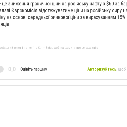
це зниження граничної ціни на російську нафту з $60 за ба
адалі Єврокомісія відстежуватиме ціни на російську сиру н
ну на основі середньої ринкової ціни за вирахуванням 15% 
яців.
бхідний текст і натисніть Ctrl + Enter, щоб повідомити про це редакцію
0,0
Оцініть першим
Авторизуйтесь
, щоб