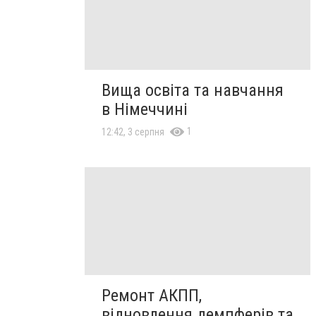
Вища освіта та навчання
в Німеччині
1
12:42, 3 серпня
Ремонт АКПП,
відновлення демпферів та