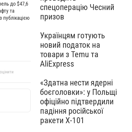
рель до $47,6
спецоперацію Чесний
афту та
призов
з публікацією
Українцям готують
новий податок на
товари з Temu та
AliExpress
 оцінити
«Здатна нести ядерні
боєголовки»: у Польщі
офіційно підтвердили
падіння російської
ракети Х-101