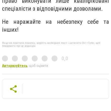
право виконувати лише кваліфіковані
спеціалісти з відповідними дозволами.
Не наражайте на небезпеку себе та
інших!
Якщо ви помітили помилку, виділіть необхідний текст і натисніть Ctrl + Enter, щоб
повідомити про це редакцію
0,0
Авторизуйтесь
, щоб оцінити