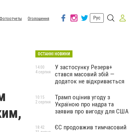
Рус
Фотоотчеты
Оголошення
ОСТАННІ НОВИНИ
У застосунку Резерв+
14:00
4 серпня
стався масовий збій —
додаток не відкривається
м
Трамп оцінив угоду з
10:15
2 серпня
Україною про надра та
ким,
заявив про вигоду для США
ЄС продовжив тимчасовий
18:42