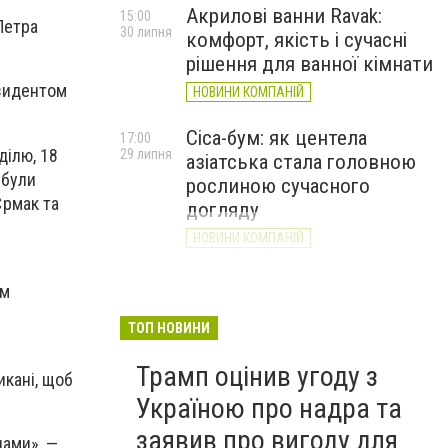
Акрилові ванни Ravak:
15:00
Петра
30 липня
комфорт, якість і сучасні
рішення для ванної кімнати
езидентом
НОВИНИ КОМПАНІЙ
Cica-бум: як центела
17:00
ділю, 18
29 липня
азіатська стала головною
 були
рослиною сучасного
Єрмак та
догляду
НОВИНИ КОМПАНІЙ
им
ТОП НОВИНИ
Трамп оцінив угоду з
икані, щоб
Україною про надра та
заявив про вигоду для
нами», —