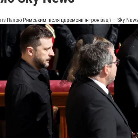
 із Папою Римським після церемонії інтронізації — Sky New