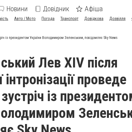
Новини
Довідник
Афіша
мість
Авто / Мото
Погода
Транспорт
Довідкова
Дозвілля
устріч із президентом України Володимиром Зеленським, повідомляє Sky News
ський Лев XIV після
 інтронізації проведе
 зустріч із президенто
Володимиром Зеленсь
яє Sky News