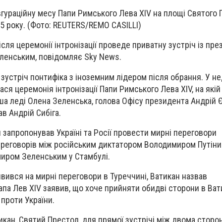
вгураційну месу Папи Римського Лева XIV на площі Святого 
25 року. (Фото: REUTERS/REMO CASILLI)
сля церемонії інтронізації проведе приватну зустріч із пр
ленським, повідомляє Sky News.
зустріч понтифіка з іноземним лідером після обрання. У не
лася церемонія інтронізації Папи Римського Лева XIV, на якій
ша леді Олена Зеленська, голова Офісу президента Андрій 
в Андрій Сибіга.
 запропонував Україні та Росії провести мирні переговори
переговорів між російським диктатором Володимиром Путін
иром Зеленським у Стамбулі.
з’явився на мирні переговори в Туреччині, Ватикан назвав
апа Лев XIV заявив, що хоче прийняти обидві сторони в Ват
 проти України.
икан, Святий Престол, для прямої зустрічі між двома сторо