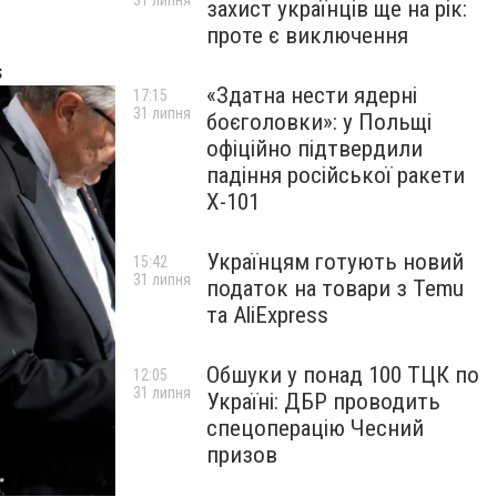
31 липня
захист українців ще на рік:
проте є виключення
s
«Здатна нести ядерні
17:15
31 липня
боєголовки»: у Польщі
офіційно підтвердили
падіння російської ракети
Х-101
Українцям готують новий
15:42
31 липня
податок на товари з Temu
та AliExpress
Обшуки у понад 100 ТЦК по
12:05
31 липня
Україні: ДБР проводить
спецоперацію Чесний
призов