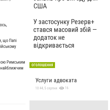
США
У застосунку Резерв+
ось,
стався масовий збій —
додаток не
, що Папі
відкривається
сійському
апою Римським
ОГОЛОШЕННЯ
ч найближчим
Услуги адвоката
16
10:44, 5 серпня