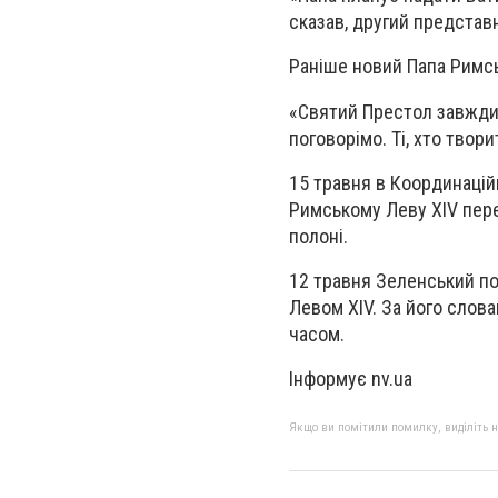
сказав, другий представ
Раніше новий Папа Римсь
«Святий Престол завжди 
поговорімо. Ті, хто твор
15 травня в Координаці
Римському Леву XIV пере
полоні.
12 травня Зеленський п
Левом XIV. За його слов
часом.
Інформує nv.ua
Якщо ви помітили помилку, виділіть нео