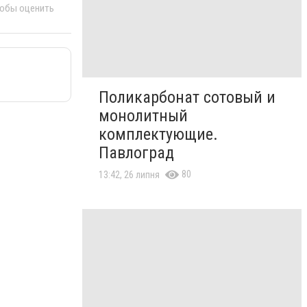
тобы оценить
Поликарбонат сотовый и
монолитный
комплектующие.
Павлоград
80
13:42, 26 липня