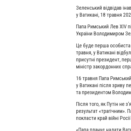
Зеленський відвідав іна
у Ватикані, 18 травня 20
Папа Римський Лев XIV пі
України Володимиром Зе
Це буде перша особиста 
травня, у Ватикані відбу
присутні президент, пер
міністр закордонних спра
16 травня Папа Римський
у Ватикані після зриву 
та президентом Володим
Після того, як Путін не 
результат «трагічним». П
покласти край війні Росії
«Папа планує надати Ват