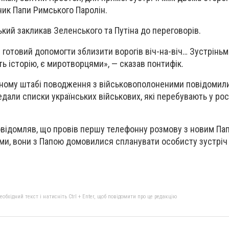
ник Папи Римського Паролін.
кий закликав Зеленського та Путіна до переговорів.
готовий допомогти зблизити ворогів віч-на-віч… Зустріньм
ить історію, є миротворцями», — сказав понтифік.
йному штабі поводження з військовополоненими повідомили
дали списки українських військових, які перебувають у ро
овідомляв, що провів першу телефонну розмову з новим П
ами, вони з Папою домовилися спланувати особисту зустрі
бхідний текст і натисніть Ctrl + Enter, щоб повідомити про це редакцію