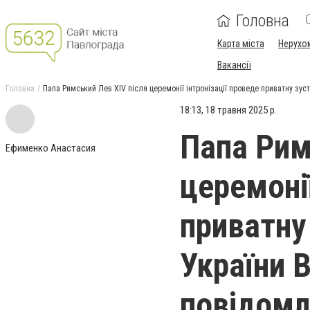
Головна
Карта міста
Нерухо
Вакансії
Головна
Папа Римський Лев XIV після церемонії інтронізації проведе приватну з
18:13, 18 травня 2025 р.
Папа Рим
Ефименко Анастасия
церемонії
приватну
України 
повідомл