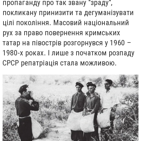
пропаганду про так звану "зраду",
покликану принизити та дегуманізувати
цілі покоління. Масовий національний
рух за право повернення кримських
татар на півострів розгорнувся у 1960 –
1980-х роках. І лише з початком розпаду
СРСР репатріація стала можливою.