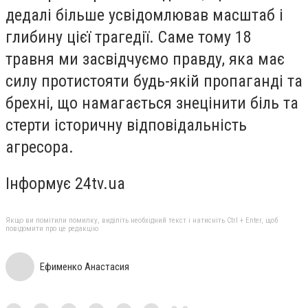
дедалі більше усвідомлював масштаб і
глибину цієї трагедії. Саме тому 18
травня ми засвідчуємо правду, яка має
силу протистояти будь-якій пропаганді та
брехні, що намагається знецінити біль та
стерти історичну відповідальність
агресора.
Інформує 24tv.ua
Якщо ви помітили помилку, виділіть необхідний текст і натисніть Ctrl + Enter, щоб
повідомити про це редакцію
Ефименко Анастасия