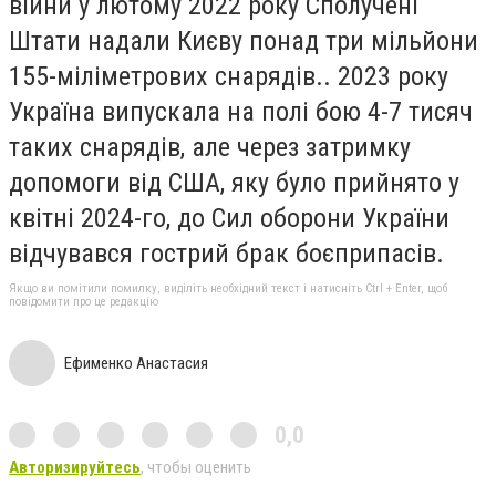
війни у лютому 2022 року Сполучені
Штати надали Києву понад три мільйони
155-міліметрових снарядів.. 2023 року
Україна випускала на полі бою 4-7 тисяч
таких снарядів, але через затримку
допомоги від США, яку було прийнято у
квітні 2024-го, до Сил оборони України
відчувався гострий брак боєприпасів.
Якщо ви помітили помилку, виділіть необхідний текст і натисніть Ctrl + Enter, щоб
повідомити про це редакцію
Ефименко Анастасия
0,0
Авторизируйтесь
, чтобы оценить