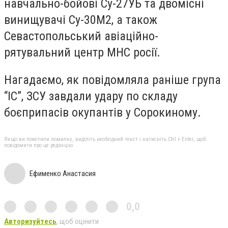
навчально-бойові Су-27УБ та двомісні
винищувачі Су-30М2, а також
Севастопольський авіаційно-
рятувальний центр МНС росії.
Нагадаємо, як повідомляла раніше група
“ІС”, ЗСУ завдали удару по складу
боєприпасів окупантів у Сорокиному.
Якщо ви помітили помилку, виділіть необхідний текст і натисніть Ctrl + Enter, щоб
повідомити про це редакцію
Ефименко Анастасия
0,0
Авторизуйтесь
, щоб оцінити