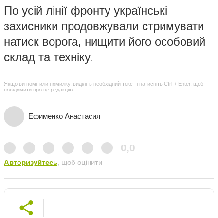
По усій лінії фронту українські
захисники продовжували стримувати
натиск ворога, нищити його особовий
склад та техніку.
Якщо ви помітили помилку, виділіть необхідний текст і натисніть Ctrl + Enter, щоб
повідомити про це редакцію
Ефименко Анастасия
0,0
Авторизуйтесь
, щоб оцінити