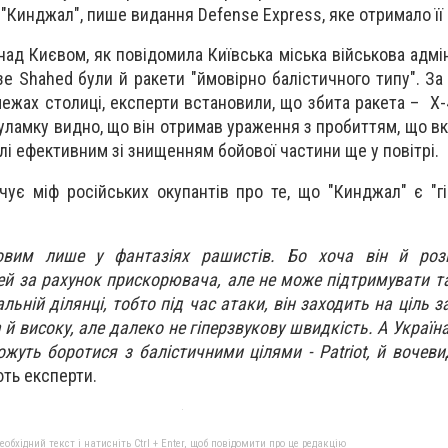
и "Кинджал", пише видання Defense Express, яке отримало її
 над Києвом, як повідомила Київська міська військова адмін
е Shahed були й ракети "ймовірно балістичного типу". За 
межах столиці, експерти встановили, що збита ракета – Х-
уламку видно, що він отримав ураження з пробиттям, що вк
і ефективним зі знищенням бойової частини ще у повітрі.
чує міф російських окупантів про те, що "Кинджал" є "г
ковим лише у фантазіях рашистів. Бо хоча він й роз
ей за рахунок прискорювача, але не може підтримувати т
льній ділянці, тобто під час атаки, він заходить на ціль 
 й високу, але далеко не гіперзвукову швидкість. А Україн
жуть боротися з балістичними цілями - Patriot, й вочевид
ють експерти.
бхідний текст і натисніть Ctrl + Enter, щоб повідомити про це редакцію