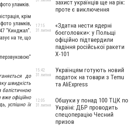
31 липня
захист українців ще на рік:
 фото уламків.
проте є виключення
істрація, крім
фото уламків,
«Здатна нести ядерні
17:15
47 "Кинджал".
31 липня
боєголовки»: у Польщі
азує на те, що
офіційно підтвердили
падіння російської ракети
Х-101
іперзвуковою"
Українцям готують новий
15:42
31 липня
ганяється до
податок на товари з Temu
аку швидкість
та AliExpress
за балістичною
а вже офіційно
Обшуки у понад 100 ТЦК по
12:05
ь, успішно їх
31 липня
Україні: ДБР проводить
спецоперацію Чесний
призов