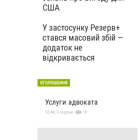
США
У застосунку Резерв+
стався масовий збій —
додаток не
відкривається
ОГОЛОШЕННЯ
Услуги адвоката
16
10:44, 5 серпня