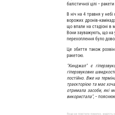
балістичної цілі – ракет
В ніч на 4 травня у небі
ворожих дронів-камікадз
що впали на стадіоні в 
Вони зауважують, що на 
перехоплення було довол
Це збиття також розвін
ракетою.
"Кинджал" є гіперзву
гіперзвукових швидкост
постійно. Вже на терміна
траєкторією та має хоча
отримала засоби, які мо
використала"
, – поясню
Якщо ви помітили помилку, виділіть нео