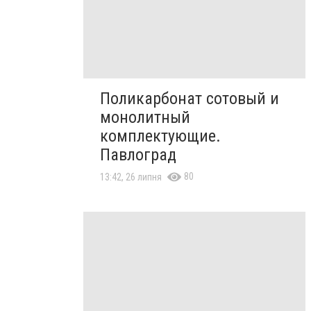
Поликарбонат сотовый и
монолитный
комплектующие.
Павлоград
80
13:42, 26 липня