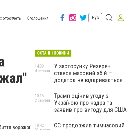
Рус
Фотоотчеты
Оголошення
ОСТАННІ НОВИНИ
а
У застосунку Резерв+
14:00
4 серпня
стався масовий збій —
джал"
додаток не відкривається
Трамп оцінив угоду з
10:15
2 серпня
Україною про надра та
заявив про вигоду для США
ЄС продовжив тимчасовий
18:42
збиття ворожої