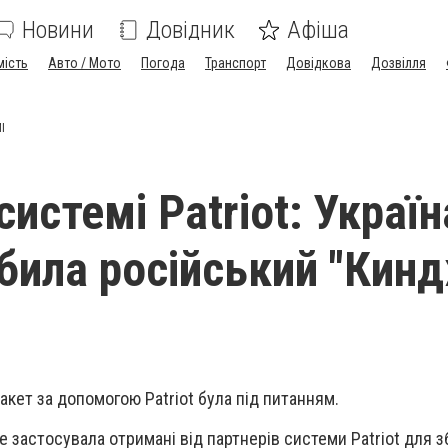
Новини
Довідник
Афіша
мість
Авто / Мото
Погода
Транспорт
Довідкова
Дозвілля
І
истемі Patriot: Україн
била російський "Кин
акет за допомогою Patriot була під питанням.
е застосувала отримані від партнерів системи Patriot для 