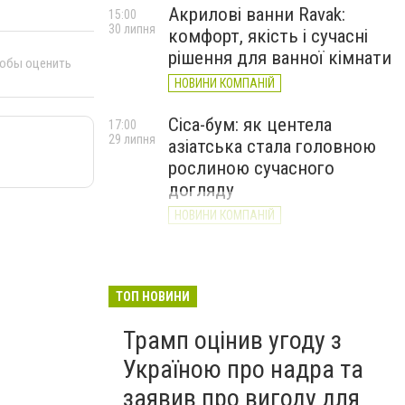
Акрилові ванни Ravak:
15:00
30 липня
комфорт, якість і сучасні
рішення для ванної кімнати
тобы оценить
НОВИНИ КОМПАНІЙ
Cica-бум: як центела
17:00
29 липня
азіатська стала головною
рослиною сучасного
догляду
НОВИНИ КОМПАНІЙ
ТОП НОВИНИ
Трамп оцінив угоду з
Україною про надра та
заявив про вигоду для