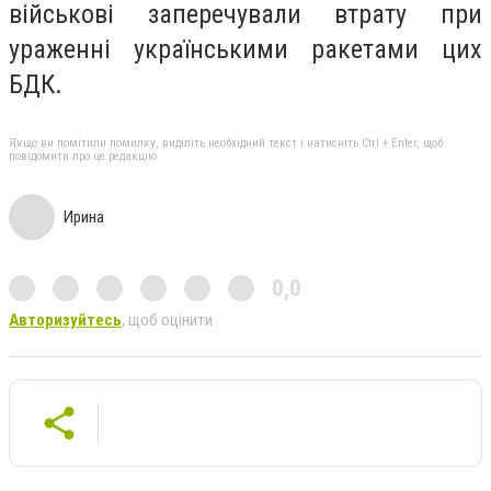
військові заперечували втрату при
ураженні українськими ракетами цих
БДК.
Якщо ви помітили помилку, виділіть необхідний текст і натисніть Ctrl + Enter, щоб
повідомити про це редакцію
Ирина
0,0
Авторизуйтесь
, щоб оцінити