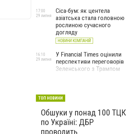
Cica-бум: як центела
17:00
29 липня
азіатська стала головною
рослиною сучасного
догляду
НОВИНИ КОМПАНІЙ
У Financial Times оцінили
16:10
29 липня
перспективи переговорів
Зеленського з Трампом
ТОП НОВИНИ
Обшуки у понад 100 ТЦК
по Україні: ДБР
проводить