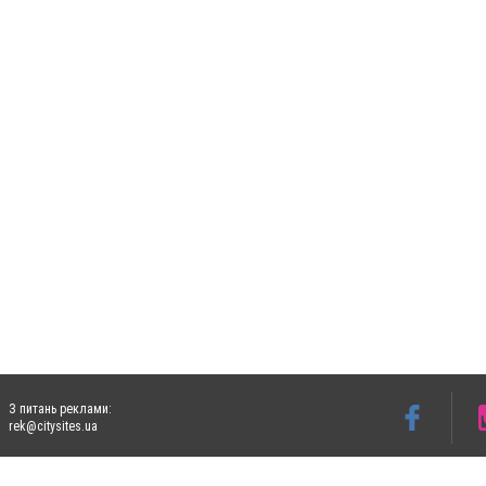
З питань реклами:
rek@citysites.ua
Допускається цитування матеріалів без отримання попередньої згоди 5632.com.ua за