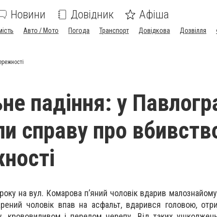
Новини
Довідник
Афіша
мість
Авто / Мото
Погода
Транспорт
Довідкова
Дозвілля
ережності
не падіння: у Павлогр
ли справу про вбивств
ності
 року на вул. Комарова п’яний чоловік вдарив малознайом
рений чоловік впав на асфальт, вдарився головою, отр
у, крововиливом і перелом черепу. Від таких ушкоджен