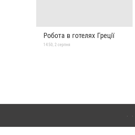
Робота в готелях Греції
14:50, 2 серпня
лограда. Для інтернет-видань обов'язкове розміщення прямого, відкритого для