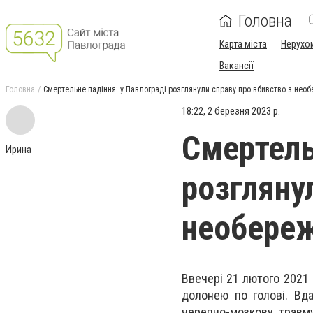
Головна
Карта міста
Нерухо
Вакансії
Головна
Смертельне падіння: у Павлограді розглянули справу про вбивство з необ
18:22, 2 березня 2023 р.
Смертель
Ирина
розгляну
необереж
Ввечері 21 лютого 2021
долонею по голові. Вда
черепно-мозкову травм