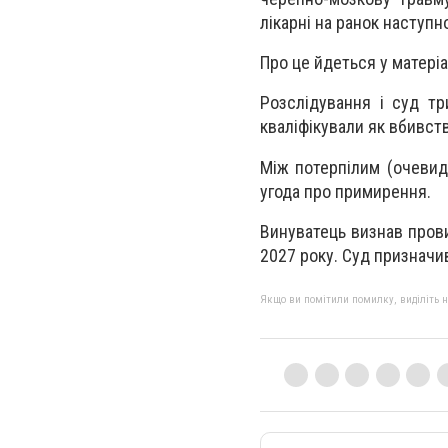
лікарні на ранок наступн
Про це йдеться у матері
Розслідування і суд тр
кваліфікували як вбивст
Між потерпілим (очевид
угода про примирення.
Винуватець визнав прови
2027 року. Суд призначи
Якщо ви помітили помилку, виділіть нео