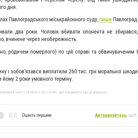
ого дня.
алах Павлоградського міськрайонного суду,
пише
Павлоград.
ивали два роки. Чоловік вбивати опонента не збирався
во, вчинене через необережність.
но, родичем померлого) по цій справі та обвинуваченим 
ну і зобов’язався виплатили 260 тис. грн моральної шкоди
в йому 2 роки умовного терміну.
бхідний текст і натисніть Ctrl + Enter, щоб повідомити про це редакцію
0,0
Оцініть першим
Авторизуйтесь
, щоб