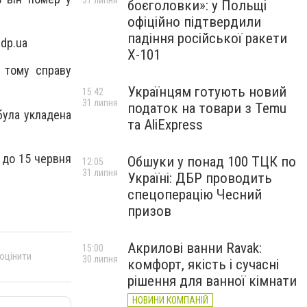
31 липня
боєголовки»: у Польщі
офіційно підтвердили
падіння російської ракети
dp.ua
Х-101
, тому справу
Українцям готують новий
15:42
31 липня
податок на товари з Temu
була укладена
та AliExpress
 до 15 червня
Обшуки у понад 100 ТЦК по
12:05
31 липня
Україні: ДБР проводить
спецоперацію Чесний
призов
Акрилові ванни Ravak:
15:00
 оцінити
30 липня
комфорт, якість і сучасні
рішення для ванної кімнати
НОВИНИ КОМПАНІЙ