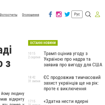
Рус
Фотоотчеты
Оголошення
ОСТАННІ НОВИНИ
аді
Трамп оцінив угоду з
10:15
2 серпня
Україною про надра та
о з
заявив про вигоду для США
ЄС продовжив тимчасовий
18:42
31 липня
захист українців ще на рік:
проте є виключення
у йому людину
имав відкриту
«Здатна нести ядерні
17:15
ь він помер у