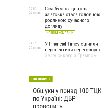
Cica-бум: як центела
17:00
29 липня
азіатська стала головною
рослиною сучасного
догляду
НОВИНИ КОМПАНІЙ
У Financial Times оцінили
16:10
29 липня
перспективи переговорів
Зеленського з Трампом
ТОП НОВИНИ
Обшуки у понад 100 ТЦК
по Україні: ДБР
проводить