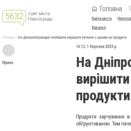
Головна
Карта міста
Нерухо
Вакансії
Головна
На Дніпропетровщині пообіцяли вирішити питання з цінами на продукти
16:12, 1 березня 2023 р.
На Дніпр
Ирина
вирішити
продукти
Продукти харчування в
обґрунтованою. Тим паче,