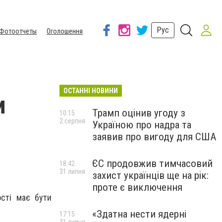
Рус
Фотоотчеты
Оголошення
ОСТАННІ НОВИНИ
и
Трамп оцінив угоду з
10:15
2 серпня
Україною про надра та
заявив про вигоду для США
ЄС продовжив тимчасовий
18:42
31 липня
захист українців ще на рік:
проте є виключення
сті має бути
«Здатна нести ядерні
17:15