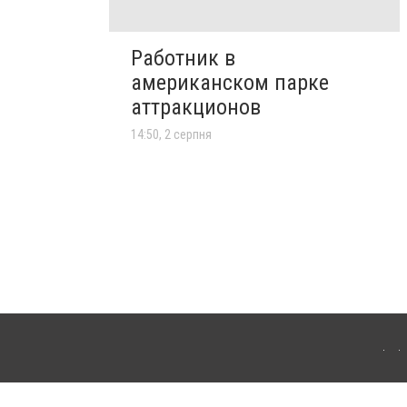
Работник в
американском парке
аттракционов
14:50, 2 серпня
лограда. Для інтернет-видань обов'язкове розміщення прямого, відкритого для