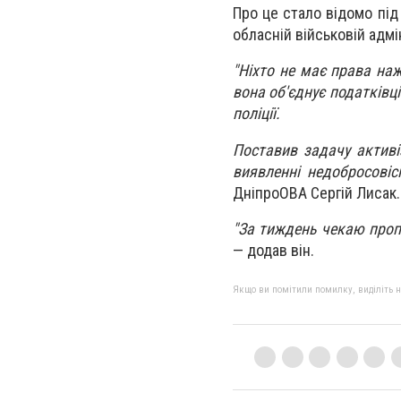
Про це стало відомо під 
обласній військовій адмі
"Ніхто не має права наж
вона об'єднує податківц
поліції.
Поставив задачу активіз
виявленні недобросовіс
ДніпроОВА Сергій Лисак.
"За тиждень чекаю пропо
— додав він.
Якщо ви помітили помилку, виділіть нео