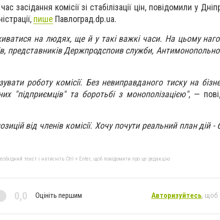
час засідання комісії зі стабілізації цін, повідомили у Дні
ністрації,
пише
Павлоград.dp.ua.
иватися на людях, ще й у такі важкі часи. На цьому наго
ів, представників Держпродспоив служби, Антимонопольног
увати роботу комісії. Без невиправданого тиску на бізне
них "підприємців" та боротьбі з монополізацією"
, — пов
зицій від членів комісії. Хочу почути реальний план дій - 
бхідний текст і натисніть Ctrl + Enter, щоб повідомити про це редакцію
0,0
Оцініть першим
Авторизуйтесь
, щоб