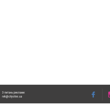
З питань реклами:
rek@citysites.ua
Допускається цитування матеріалів без отримання попередньої згоди 5632.com.ua за