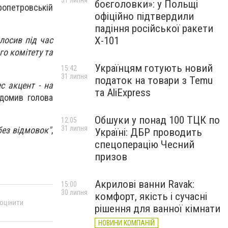
31 липня
боєголовки»: у Польщі
пропетровській
офіційно підтвердили
падіння російської ракети
Х-101
лосив під час
о комітету та
Українцям готують новий
15:42
31 липня
податок на товари з Temu
с акцент - на
та AliExpress
ідомив голова
Обшуки у понад 100 ТЦК по
12:05
31 липня
без відмовок"
,
Україні: ДБР проводить
спецоперацію Чесний
призов
Акрилові ванни Ravak:
15:00
30 липня
комфорт, якість і сучасні
 оцінити
рішення для ванної кімнати
НОВИНИ КОМПАНІЙ