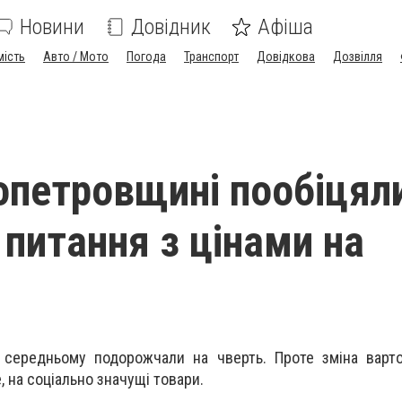
Новини
Довідник
Афіша
мість
Авто / Мото
Погода
Транспорт
Довідкова
Дозвілля
опетровщині пообіцял
 питання з цінами на
 середньому подорожчали на чверть. Проте зміна варто
 на соціально значущі товари.