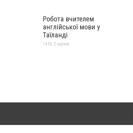
Робота вчителем
англійської мови у
Таїланді
14:50, 2 серпня
лограда. Для інтернет-видань обов'язкове розміщення прямого, відкритого для