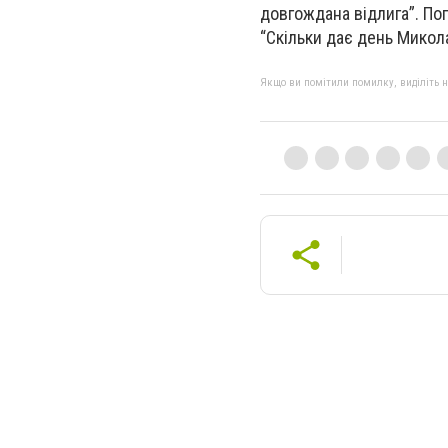
довгождана відлига”. По
“Скільки дає день Микола
Якщо ви помітили помилку, виділіть нео