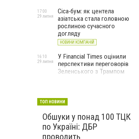
Cica-бум: як центела
17:00
29 липня
азіатська стала головною
рослиною сучасного
догляду
НОВИНИ КОМПАНІЙ
У Financial Times оцінили
16:10
29 липня
перспективи переговорів
Зеленського з Трампом
ТОП НОВИНИ
Обшуки у понад 100 ТЦК
по Україні: ДБР
проводить