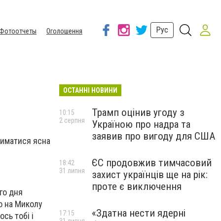
Рус
Фотоотчеты
Оголошення
ОСТАННІ НОВИНИ
Трамп оцінив угоду з
10:15
2 серпня
Україною про надра та
заявив про вигоду для США
риматися ясна
ЄС продовжив тимчасовий
18:42
31 липня
захист українців ще на рік:
проте є виключення
го дня
о на Миколу
«Здатна нести ядерні
17:15
сь тобі і