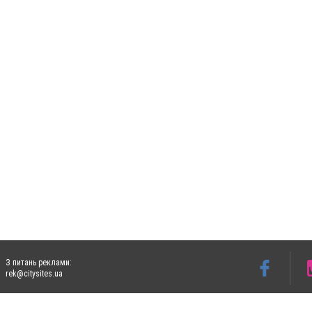
З питань реклами:
rek@citysites.ua
Допускається цитування матеріалів без отримання попередньої згоди 5632.com.ua за