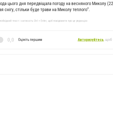
года цього дня передвіщала погоду на весняного Миколу (22
я снігу, стільки буде трави на Миколу теплого”.
бхідний текст і натисніть Ctrl + Enter, щоб повідомити про це редакцію
0,0
Оцініть першим
Авторизуйтесь
, щоб