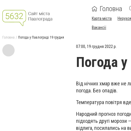
Головна
Карта міста
Нерухо
Вакансії
Головна
Погода у Павлограді 19 грудня
07:00, 19 грудня 2022 р.
Погода у
Від нічних хмар вже не 
погода. Без опадів.
Температура повітря вдень
Народний прогноз погоди
підходять другі морози 
відлига, посилались на в