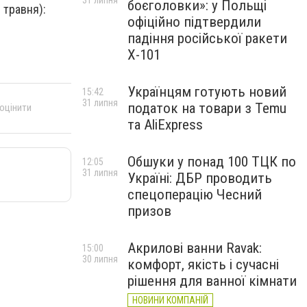
31 липня
боєголовки»: у Польщі
 травня):
офіційно підтвердили
падіння російської ракети
Х-101
Українцям готують новий
15:42
31 липня
податок на товари з Temu
 оцінити
та AliExpress
Обшуки у понад 100 ТЦК по
12:05
31 липня
Україні: ДБР проводить
спецоперацію Чесний
призов
Акрилові ванни Ravak:
15:00
30 липня
комфорт, якість і сучасні
рішення для ванної кімнати
НОВИНИ КОМПАНІЙ