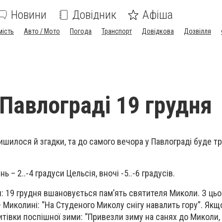
Новини
Довідник
Афіша
мість
Авто / Мото
Погода
Транспорт
Довідкова
Дозвілля
 Павлограді 19 грудня
лишилося й згадки, та до самого вечора у Павлограді буде т
 – 2..-4 градуси Цельсія, вночі -5..-6 градусів.
: 19 грудня вшановується пам’ять святителя Миколи. З цьо
— Миколині: “На Студеного Миколу снігу навалить гору”. Якщ
итівки поспішної зими: “Привезли зиму на санях до Миколи, о