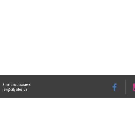
З питань реклами:
rek@citysites.ua
Допускається цитування матеріалів без отримання попередньої згоди 5632.com.ua за
пошукових систем гіперпосилання на цитовані статті не нижче другого абзацу в тек
Матеріали з плашками "Новини компаній", "Промо", "Партнерський матеріал", "Партнер
Реклама на сайті
Ф