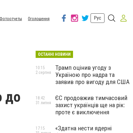
Рус
Фотоотчеты
Оголошення
ОСТАННІ НОВИНИ
Трамп оцінив угоду з
10:15
2 серпня
Україною про надра та
я
заявив про вигоду для США
о до
ЄС продовжив тимчасовий
18:42
31 липня
захист українців ще на рік:
проте є виключення
«Здатна нести ядерні
17:15