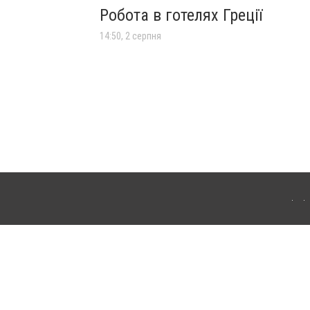
Робота в готелях Греції
14:50, 2 серпня
лограда. Для інтернет-видань обов'язкове розміщення прямого, відкритого для
лама" публікуються на правах реклами.
ості
Правила сайту