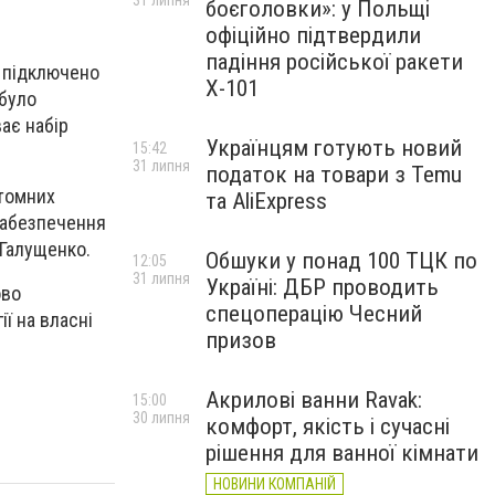
31 липня
боєголовки»: у Польщі
офіційно підтвердили
падіння російської ракети
о підключено
Х-101
 було
ає набір
Українцям готують новий
15:42
31 липня
податок на товари з Temu
атомних
та AliExpress
 забезпечення
 Галущенко.
Обшуки у понад 100 ТЦК по
12:05
31 липня
Україні: ДБР проводить
ово
спецоперацію Чесний
ї на власні
призов
Акрилові ванни Ravak:
15:00
30 липня
комфорт, якість і сучасні
рішення для ванної кімнати
НОВИНИ КОМПАНІЙ