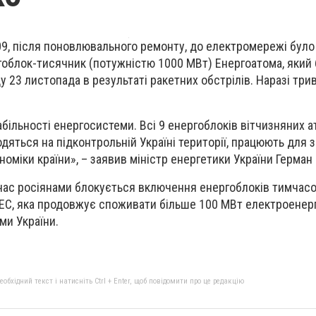
:09, після поновлювального ремонту, до електромережі бул
гоблок-тисячник (потужністю 1000 МВт) Енергоатома, який
 23 листопада в результаті ракетних обстрілів. Наразі трив
абільності енергосистеми. Всі 9 енергоблоків вітчизняних 
одяться на підконтрольній Україні території, працюють для
оміки країни», – заявив міністр енергетики України Герман
 час росіянами блокується включення енергоблоків тимчас
АЕС, яка продовжує споживати більше 100 МВт електроенергі
ми України.
бхідний текст і натисніть Ctrl + Enter, щоб повідомити про це редакцію