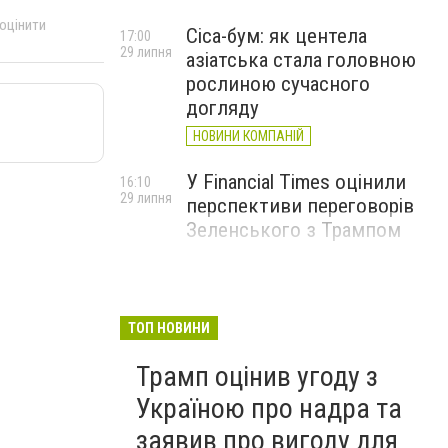
 оцінити
Cica-бум: як центела
17:00
29 липня
азіатська стала головною
рослиною сучасного
догляду
НОВИНИ КОМПАНІЙ
У Financial Times оцінили
16:10
29 липня
перспективи переговорів
Зеленського з Трампом
ТОП НОВИНИ
Трамп оцінив угоду з
Україною про надра та
заявив про вигоду для