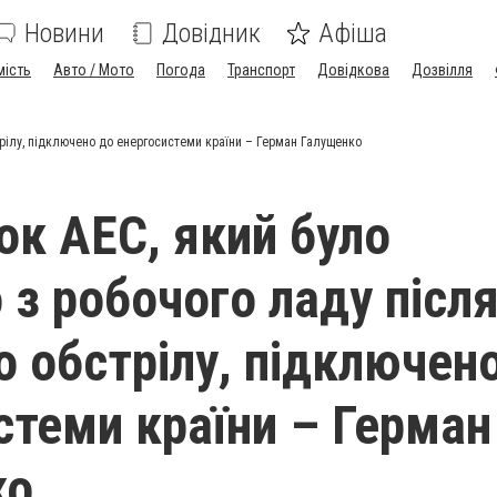
Новини
Довідник
Афіша
мість
Авто / Мото
Погода
Транспорт
Довідкова
Дозвілля
трілу, підключено до енергосистеми країни – Герман Галущенко
ок АЕС, який було
 з робочого ладу післ
о обстрілу, підключен
стеми країни – Герман
ко