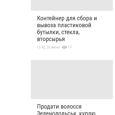
Контейнер для сбора и
вывоза пластиковой
бутылки, стекла,
вторсырья
15
13:42, 26 липня
Продати волосся
Зеленодольськ, куплю