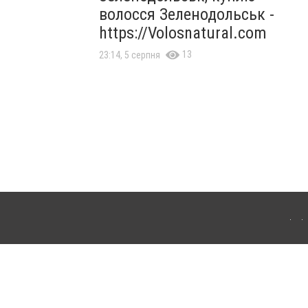
волосся Зеленодольськ -
https://Volosnatural.com
13
23:14, 5 серпня
лограда. Для інтернет-видань обов'язкове розміщення прямого, відкритого для
лама" публікуються на правах реклами.