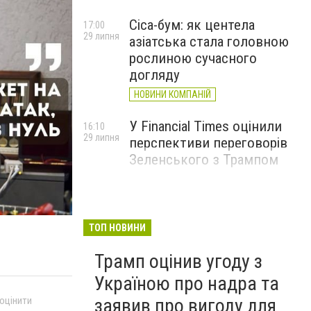
Cica-бум: як центела
17:00
29 липня
азіатська стала головною
рослиною сучасного
догляду
НОВИНИ КОМПАНІЙ
У Financial Times оцінили
16:10
29 липня
перспективи переговорів
Зеленського з Трампом
ТОП НОВИНИ
Трамп оцінив угоду з
Україною про надра та
заявив про вигоду для
 оцінити