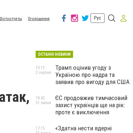
Рус
Фотоотчеты
Оголошення
ОСТАННІ НОВИНИ
Трамп оцінив угоду з
10:15
2 серпня
Україною про надра та
заявив про вигоду для США
атак,
ЄС продовжив тимчасовий
18:42
31 липня
захист українців ще на рік:
проте є виключення
«Здатна нести ядерні
17:15