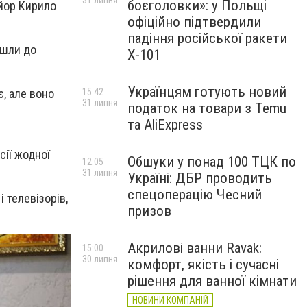
31 липня
боєголовки»: у Польщі
айор Кирило
офіційно підтвердили
падіння російської ракети
йшли до
Х-101
Українцям готують новий
15:42
є, але воно
31 липня
податок на товари з Temu
та AliExpress
сії жодної
Обшуки у понад 100 ТЦК по
12:05
31 липня
Україні: ДБР проводить
спецоперацію Чесний
і телевізорів,
призов
Акрилові ванни Ravak:
15:00
30 липня
комфорт, якість і сучасні
рішення для ванної кімнати
НОВИНИ КОМПАНІЙ