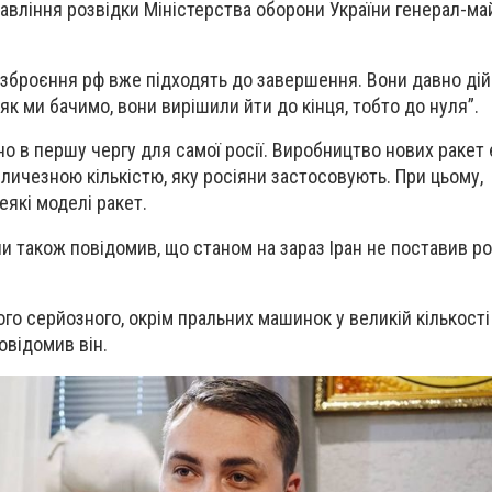
авління розвідки Міністерства оборони України генерал-м
озброєння рф вже підходять до завершення. Вони давно ді
 як ми бачимо, вони вирішили йти до кінця, тобто до нуля”.
но в першу чергу для самої росії. Виробництво нових ракет 
еличезною кількістю, яку росіяни застосовують. При цьому,
еякі моделі ракет.
и також повідомив, що станом на зараз Іран не поставив ро
ого серйозного, окрім пральних машинок у великій кількості 
овідомив він.