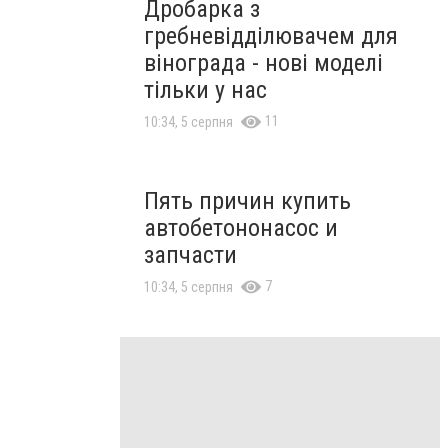
Дробарка з
гребневідділювачем для
вінограда - нові моделі
тільки у нас
11
10:34, 5 серпня
Пять причин купить
автобетононасос и
запчасти
7
10:34, 5 серпня