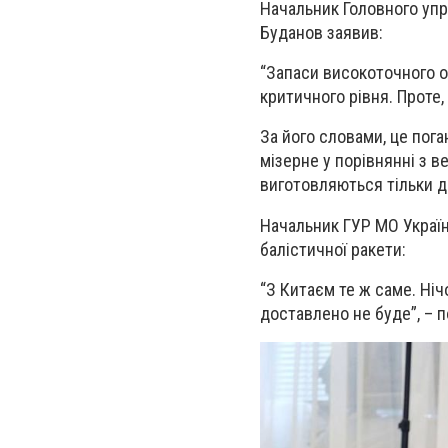
Н
ачальник Головного упр
Буданов заявив:
“Запаси високоточного 
критичного рівня. Проте,
За його словами, це пога
мізерне у порівнянні з в
виготовляються тільки д
Начальник ГУР МО Україн
балістичної ракети:
“З Китаєм те ж саме. Ніч
доставлено не буде”, – п