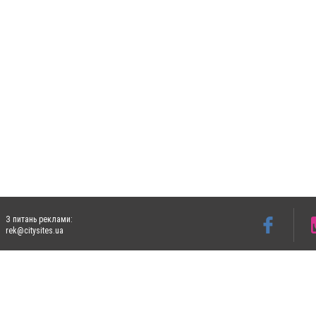
З питань реклами:
rek@citysites.ua
Допускається цитування матеріалів без отримання попередньої згоди 5632.com.ua за
пошукових систем гіперпосилання на цитовані статті не нижче другого абзацу в тек
Матеріали з плашками "Новини компаній", "Промо", "Партнерський матеріал", "Партнер