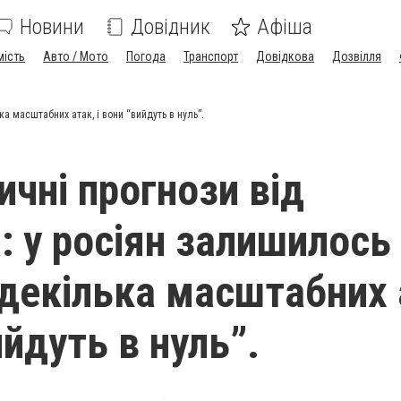
Новини
Довідник
Афіша
мість
Авто / Мото
Погода
Транспорт
Довідкова
Дозвілля
а масштабних атак, і вони “вийдуть в нуль”.
ичні прогнози від
: у росіян залишилось
 декілька масштабних 
ийдуть в нуль”.