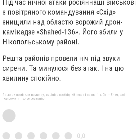
Під час нічної атаки росіяннаші військові
з повітряного командування «Схід»
знищили над областю ворожий дрон-
камікадзе «Shahed-136». Його збили у
Нікопольському районі.
Решта районів провели ніч під звуки
сирени. Та минулося без атак. І на цю
хвилину спокійно.
Якщо ви помітили помилку, виділіть необхідний текст і натисніть Ctrl + Enter, щоб
повідомити про це редакцію
0,0