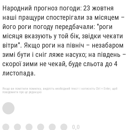
Народний прогноз погоди: 23 жовтня
наші пращури спостерігали за місяцем –
його роги погоду передбачали: "роги
місяця вказують у той бік, звідки чекати
вітри". Якщо роги на північ – незабаром
зимі бути і сніг ляже насухо; на південь –
скорої зими не чекай, буде сльота до 4
листопада.
Якщо ви помітили помилку, виділіть необхідний текст і натисніть Ctrl + Enter, щоб
повідомити про це редакцію
0,0