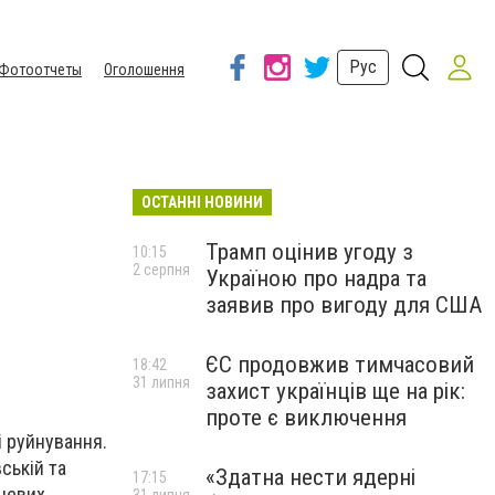
Рус
Фотоотчеты
Оголошення
ОСТАННІ НОВИНИ
Трамп оцінив угоду з
10:15
2 серпня
Україною про надра та
заявив про вигоду для США
ЄС продовжив тимчасовий
18:42
31 липня
захист українців ще на рік:
проте є виключення
і руйнування.
ській та
«Здатна нести ядерні
17:15
сцевих