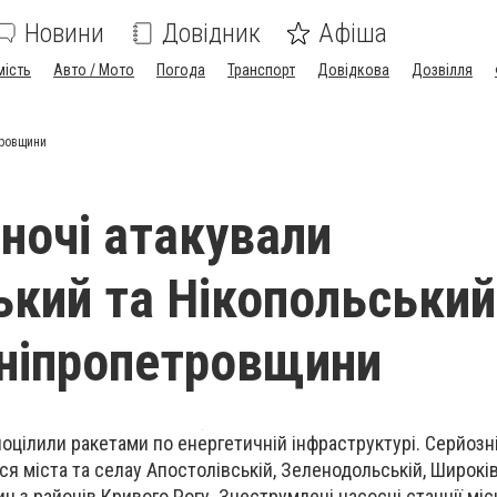
Новини
Довідник
Афіша
мість
Авто / Мото
Погода
Транспорт
Довідкова
Дозвілля
тровщини
вночі атакували
ький та Нікопольський
ніпропетровщини
поцілили ракетами по енергетичній інфраструктурі. Серйозн
я міста та селау Апостолівській, Зеленодольській, Широків
ин з районів Кривого Рогу. Знеструмлені насосні станції мі