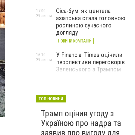
Cica-бум: як центела
17:00
29 липня
азіатська стала головною
рослиною сучасного
догляду
НОВИНИ КОМПАНІЙ
У Financial Times оцінили
16:10
29 липня
перспективи переговорів
Зеленського з Трампом
ТОП НОВИНИ
Трамп оцінив угоду з
Україною про надра та
заявив про вигоду для