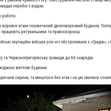
омадах перебої з водою.
і роботи.
к ворожої атаки понівечений двоповерховий будинок. Поп
і працюють рятувальники та правоохоронці.
йські окупаційні війська усю ніч обстрілювали з «Градів», «
у та Червоногригорівську громади до 60 снарядів.
коджені житлові будинки.
кричали сирени, та минулося без атак і на цю хвилину спокі