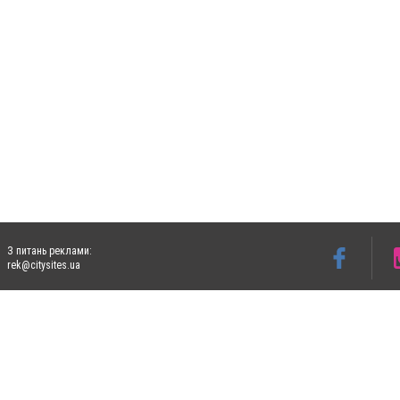
З питань реклами:
rek@citysites.ua
Допускається цитування матеріалів без отримання попередньої згоди 5632.com.ua за
пошукових систем гіперпосилання на цитовані статті не нижче другого абзацу в тек
Матеріали з плашками "Новини компаній", "Промо", "Партнерський матеріал", "Партнер
Реклама на сайті
Ф