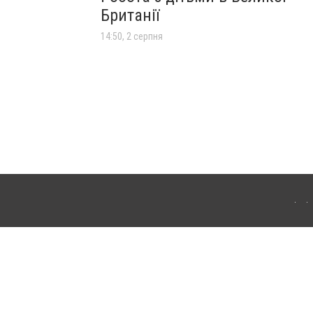
Британії
14:50, 2 серпня
лограда. Для інтернет-видань обов'язкове розміщення прямого, відкритого для
лама" публікуються на правах реклами.
ості
Правила сайту