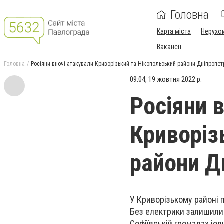
Головна
Карта міста
Нерухо
Вакансії
Головна
Росіяни вночі атакували Криворізький та Нікопольський райони Дніпропе
09:04, 19 жовтня 2022 р.
Росіяни 
Криворіз
райони Д
У Криворізькому районі 
Без електрики залишилис
Софіївській громадах іод