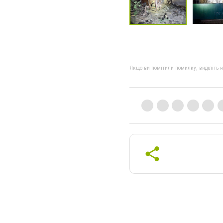
Якщо ви помітили помилку, виділіть нео