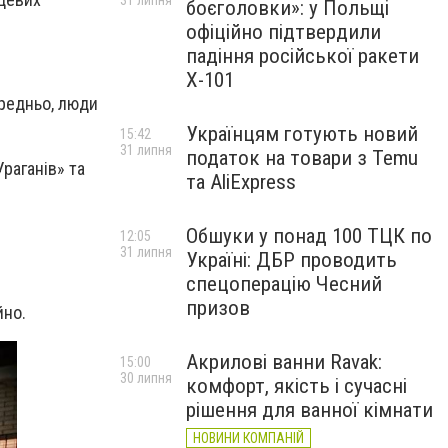
31 липня
боєголовки»: у Польщі
офіційно підтвердили
падіння російської ракети
Х-101
ередньо, люди
Українцям готують новий
15:42
31 липня
податок на товари з Temu
Ураганів» та
та AliExpress
Обшуки у понад 100 ТЦК по
12:05
31 липня
Україні: ДБР проводить
спецоперацію Чесний
призов
йно.
Акрилові ванни Ravak:
15:00
30 липня
комфорт, якість і сучасні
рішення для ванної кімнати
НОВИНИ КОМПАНІЙ