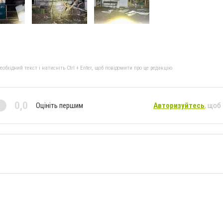
бхідний текст і натисніть Ctrl + Enter, щоб повідомити про це редакцію
0,0
Оцініть першим
Авторизуйтесь
, щоб