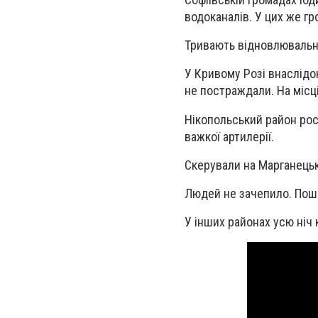
водоканалів. У цих же гр
Тривають відновлювальн
У Кривому Розі внаслідо
не постраждали. На місц
Нікопольський район росі
важкої артилерії.
Скерували на Марганецьк
Людей не зачепило. Пош
У інших районах усю ніч 