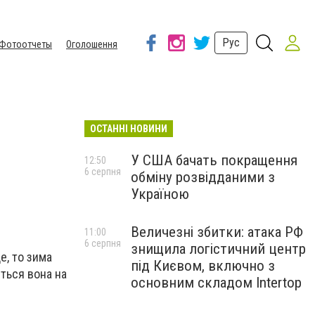
Рус
Фотоотчеты
Оголошення
ОСТАННІ НОВИНИ
У США бачать покращення
12:50
6 серпня
обміну розвідданими з
Україною
Величезні збитки: атака РФ
11:00
6 серпня
знищила логістичний центр
е, то зима
під Києвом, включно з
ться вона на
основним складом Intertop