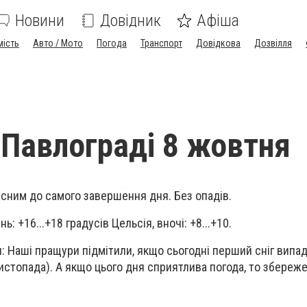
Новини
Довідник
Афіша
мість
Авто / Мото
Погода
Транспорт
Довідкова
Дозвілля
 Павлограді 8 жовтня
ясним до самого завершення дня. Без опадів.
: +16...+18 градусів Цельсія, вночі: +8...+10.
: Наші пращури підмітили, якщо сьогодні перший сніг випад
истопада). А якщо цього дня сприятлива погода, то збереже