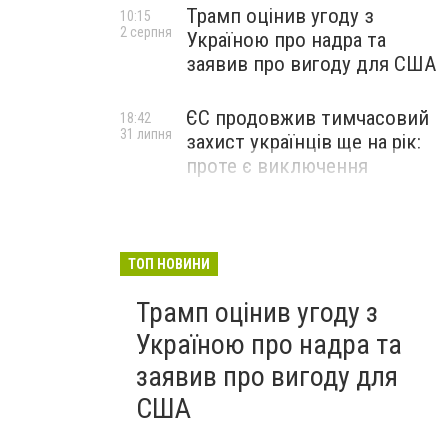
Трамп оцінив угоду з
10:15
2 серпня
Україною про надра та
заявив про вигоду для США
ЄС продовжив тимчасовий
18:42
31 липня
захист українців ще на рік:
проте є виключення
ТОП НОВИНИ
Трамп оцінив угоду з
Україною про надра та
заявив про вигоду для
США