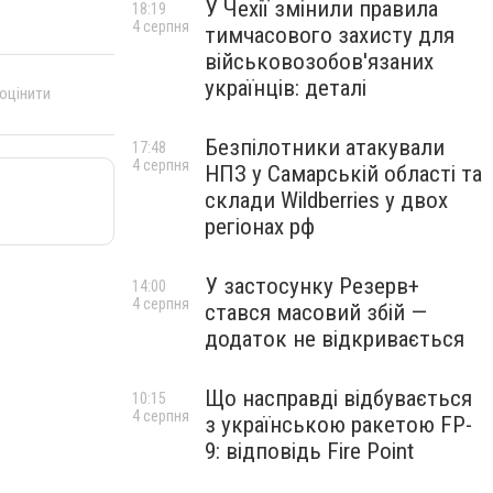
У Чехії змінили правила
18:19
4 серпня
тимчасового захисту для
військовозобов'язаних
українців: деталі
 оцінити
Безпілотники атакували
17:48
4 серпня
НПЗ у Самарській області та
склади Wildberries у двох
регіонах рф
У застосунку Резерв+
14:00
4 серпня
стався масовий збій —
додаток не відкривається
Що насправді відбувається
10:15
4 серпня
з українською ракетою FP-
9: відповідь Fire Point