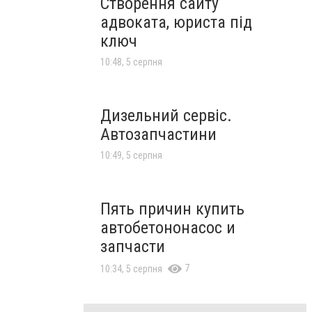
Створення сайту
адвоката, юриста під
ключ
10:48, 5 серпня
Дизельний сервіс.
Автозапчастини
10:49, 5 серпня
Пять причин купить
автобетононасос и
запчасти
7
10:34, 5 серпня