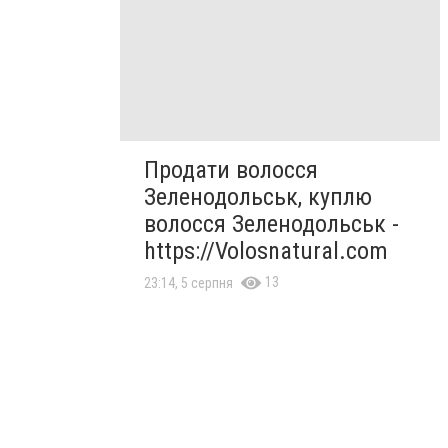
Продати волосся
Зеленодольськ, куплю
волосся Зеленодольськ -
https://Volosnatural.com
13
23:14, 5 серпня