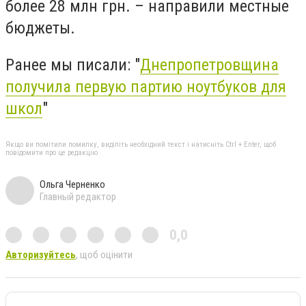
более 28 млн грн. – направили местные
бюджеты.
Ранее мы писали: "
Днепропетровщина
получила первую партию ноутбуков для
школ
"
Якщо ви помітили помилку, виділіть необхідний текст і натисніть Ctrl + Enter, щоб
повідомити про це редакцію
Ольга Черненко
Главный редактор
0,0
Авторизуйтесь
, щоб оцінити