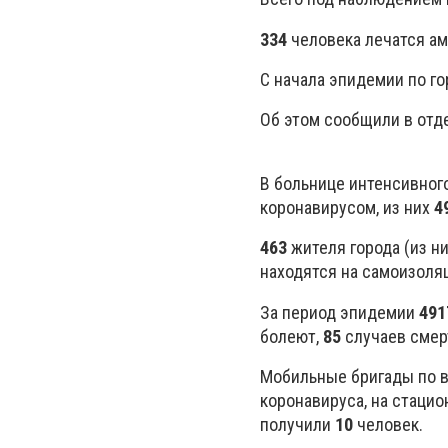
334
человека лечатся а
С начала эпидемии по г
Об этом сообщили в отд
В больнице интенсивног
коронавирусом, из них
4
463
жителя города (из н
находятся на самоизоля
За период эпидемии
491
болеют,
85
случаев смер
Мобильные бригады по в
коронавируса, на стаци
получили
10
человек.