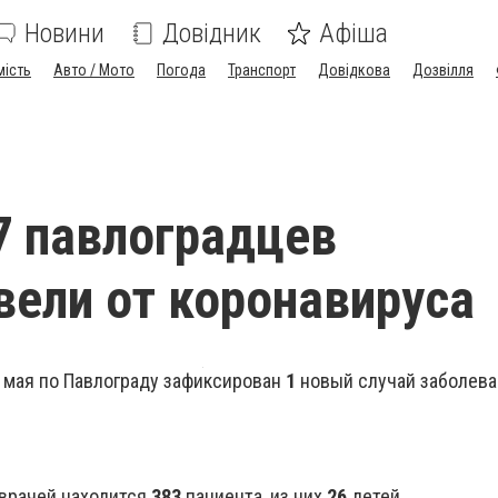
Новини
Довідник
Афіша
мість
Авто / Мото
Погода
Транспорт
Довідкова
Дозвілля
7 павлоградцев
ели от коронавируса
5 мая по Павлограду зафиксирован
1
новый случай заболева
врачей находится
383
пациента, из них
26
детей.