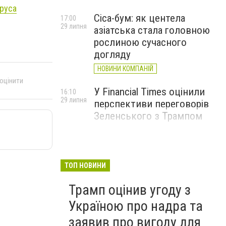
руса
Cica-бум: як центела
17:00
29 липня
азіатська стала головною
рослиною сучасного
догляду
НОВИНИ КОМПАНІЙ
 оцінити
У Financial Times оцінили
16:10
29 липня
перспективи переговорів
Зеленського з Трампом
ТОП НОВИНИ
Трамп оцінив угоду з
Україною про надра та
заявив про вигоду для