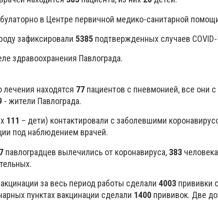
мбулаторно в Центре первичной медико-санитарной помощи
ороду зафиксировали
5385
подтвержденных случаев COVID-
еле здравоохранения Павлограда.
о лечения находятся
77
пациентов с пневмонией, все они с
9
- жители Павлограда.
их
111
– дети) контактировали с заболевшими коронавирус
ции под наблюдением врачей.
7
павлоградцев вылечились от коронавируса,
383
человека
тельных.
акцинации за весь период работы сделали
4003
прививки 
онарных пунктах вакцинации сделали
1400
прививок. Две д