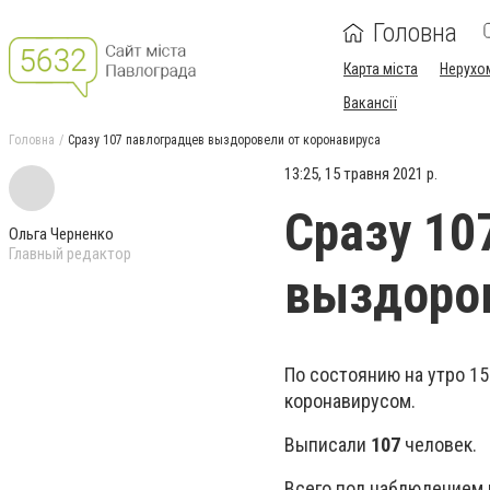
Головна
Карта міста
Нерухо
Вакансії
Головна
Сразу 107 павлоградцев выздоровели от коронавируса
13:25, 15 травня 2021 р.
Сразу 10
Ольга Черненко
Главный редактор
выздоров
По состоянию на утро 1
коронавирусом.
Выписали
107
человек.
Всего под наблюдением 