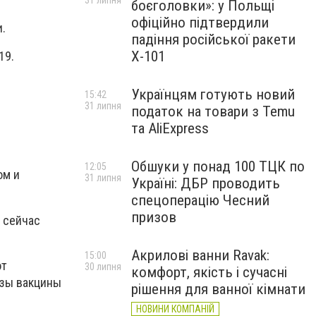
31 липня
боєголовки»: у Польщі
офіційно підтвердили
.
падіння російської ракети
Х-101
19.
Українцям готують новий
15:42
31 липня
податок на товари з Temu
та AliExpress
Обшуки у понад 100 ТЦК по
12:05
ом и
31 липня
Україні: ДБР проводить
спецоперацію Чесний
призов
 сейчас
Акрилові ванни Ravak:
15:00
от
30 липня
комфорт, якість і сучасні
озы вакцины
рішення для ванної кімнати
НОВИНИ КОМПАНІЙ