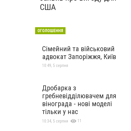
США
ОГОЛОШЕННЯ
Сімейний та військовий
адвокат Запоріжжя, Київ
10:49, 5 серпня
Дробарка з
гребневідділювачем для
вінограда - нові моделі
тільки у нас
11
10:34, 5 серпня