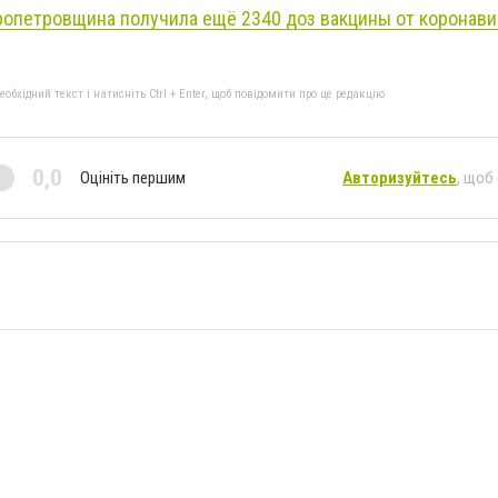
опетровщина получила ещё 2340 доз вакцины от коронави
бхідний текст і натисніть Ctrl + Enter, щоб повідомити про це редакцію
0,0
Оцініть першим
Авторизуйтесь
, щоб