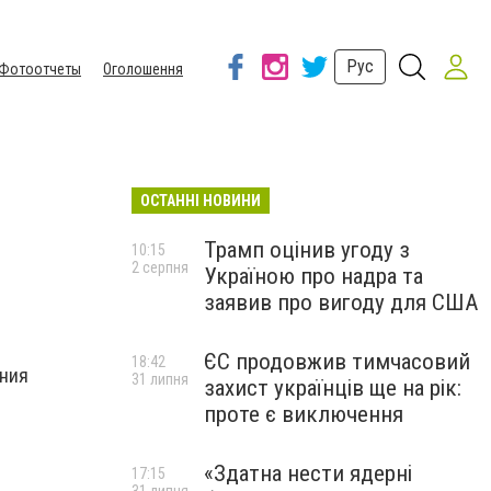
Рус
Фотоотчеты
Оголошення
ОСТАННІ НОВИНИ
Трамп оцінив угоду з
10:15
2 серпня
Україною про надра та
заявив про вигоду для США
ЄС продовжив тимчасовий
18:42
ния
31 липня
захист українців ще на рік:
проте є виключення
«Здатна нести ядерні
17:15