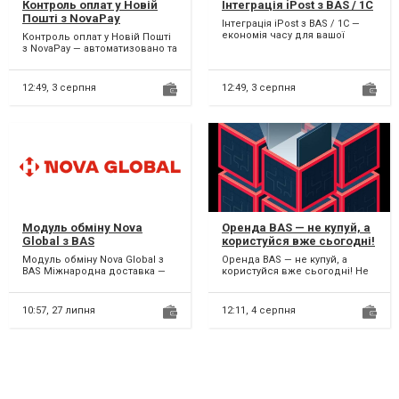
Контроль оплат у Новій
Інтеграція iPost з BAS / 1С
Пошті з NovaPay
Інтеграція iPost з BAS / 1С —
економія часу для вашої
Контроль оплат у Новій Пошті
доставки! Ваш інтернет-
з NovaPay — автоматизовано та
магазин працює з iPost...
прозоро! Втомилися вручну
перевіряти опл...
12:49,
3 серпня
12:49,
3 серпня
Модуль обміну Nova
Оренда BAS — не купуй, а
Global з BAS
користуйся вже сьогодні!
Модуль обміну Nova Global з
Оренда BAS — не купуй, а
BAS Міжнародна доставка —
користуйся вже сьогодні! Не
тепер ще простіша! Якщо ваш
хочеш витрачати великі суми
бізнес відправ...
на купівлю BAS? О...
10:57,
27 липня
12:11,
4 серпня