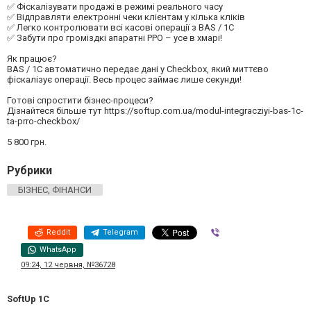
✅ Фіскалізувати продажі в режимі реального часу
✅ Відправляти електронні чеки клієнтам у кілька кліків
✅ Легко контролювати всі касові операції з BAS / 1C
✅ Забути про громіздкі апаратні РРО – усе в хмарі!
Як працює?
BAS / 1C автоматично передає дані у Checkbox, який миттєво
фіскалізує операції. Весь процес займає лише секунди!
Готові спростити бізнес-процеси?
Дізнайтеся більше тут https://softup.com.ua/modul-integracziyi-bas-1c-
ta-prro-checkbox/
5 800 грн.
Рубрики
БІЗНЕС, ФІНАНСИ
Reddit
Telegram
Viber
WhatsApp
09:24, 12 червня, №36728
SoftUp 1C