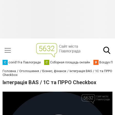
C
covid19 в Павлограде
С
Соборная площадь онлайн
В
Воздух Па
Головна
Оголошення
Бізнес, фінанси
Інтеграція BAS / 1C та ПРРО
Checkbox
Інтеграція BAS / 1C та ПРРО Checkbox