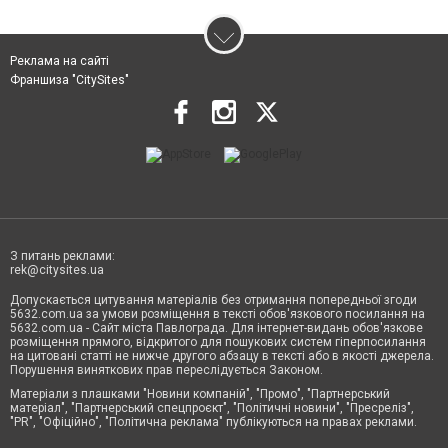
Реклама на сайті
Франшиза "CitySites"
З питань реклами:
rek@citysites.ua
Допускається цитування матеріалів без отримання попередньої згоди
5632.com.ua за умови розміщення в тексті обов'язкового посилання на
5632.com.ua - Сайт міста Павлограда. Для інтернет-видань обов'язкове
розміщення прямого, відкритого для пошукових систем гіперпосилання
на цитовані статті не нижче другого абзацу в тексті або в якості джерела.
Порушення виняткових прав переслідується Законом.
Матеріали з плашками "Новини компаній", "Промо", "Партнерський
матеріал", "Партнерський спецпроєкт", "Політичні новини", "Пресреліз",
"PR", "Офіційно", "Політична реклама" публікуються на правах реклами.