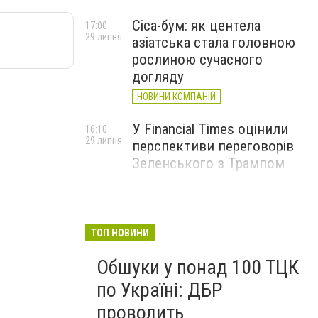
Cica-бум: як центела
17:00
29 липня
азіатська стала головною
рослиною сучасного
догляду
НОВИНИ КОМПАНІЙ
У Financial Times оцінили
16:10
29 липня
перспективи переговорів
Зеленського з Трампом
ТОП НОВИНИ
Обшуки у понад 100 ТЦК
по Україні: ДБР
проводить