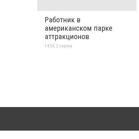
Работник в
американском парке
аттракционов
14:50, 2 серпня
лограда. Для інтернет-видань обов'язкове розміщення прямого, відкритого для