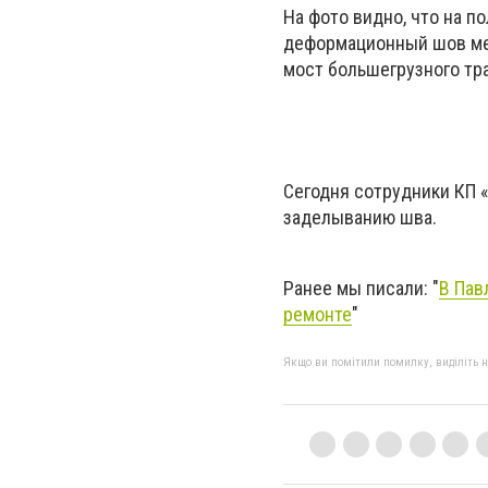
На фото видно, что на 
деформационный шов меж
мост большегрузного тр
Сегодня сотрудники КП 
заделыванию шва.
Ранее мы писали: "
В Пав
ремонте
"
Якщо ви помітили помилку, виділіть нео