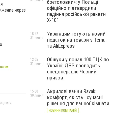
31 липня
боєголовки»: у Польщі
ся
офіційно підтвердили
вижение через
падіння російської ракети
Х-101
Українцям готують новий
15:42
31 липня
податок на товари з Temu
о
та AliExpress
Обшуки у понад 100 ТЦК по
12:05
31 липня
Україні: ДБР проводить
чном
спецоперацію Чесний
призов
Акрилові ванни Ravak:
15:00
30 липня
комфорт, якість і сучасні
рішення для ванної кімнати
 оцінити
НОВИНИ КОМПАНІЙ