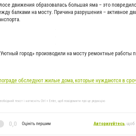
полосе движения образовалась большая яма – это повредил
ду балками на мосту. Причина разрушения – активное д
анспорта.
«Уютный город» производили на мосту ремонтные работы п
лограде обследуют жилые дома, которые нуждаются в сро
бхідний текст і натисніть Ctrl + Enter, щоб повідомити про це редакцію
0,0
Оцініть першим
Авторизуйтесь
, щоб