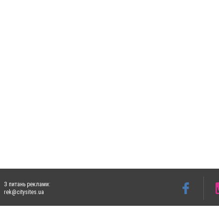
З питань реклами:
rek@citysites.ua
Допускається цитування матеріалів без отримання попередньої згоди 5632.com.ua за