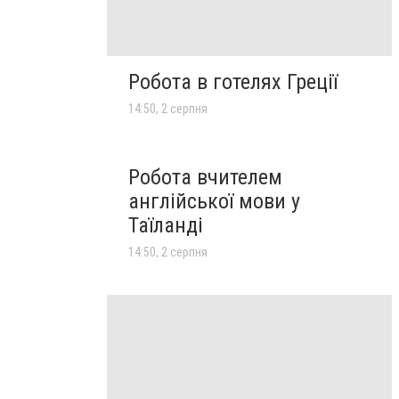
Робота в готелях Греції
14:50, 2 серпня
Робота вчителем
англійської мови у
Таїланді
14:50, 2 серпня