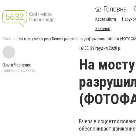
Головна
Карта міста
Нерухо
Вакансії
Головна
На мосту через реку Волчья разрушился деформационный шов (ФОТОФА
16:55, 29 грудня 2020 р.
На мосту
Ольга Черненко
Главный редактор
разруши
(ФОТОФА
Вчера в соцсетях появил
обеспечивает движение 