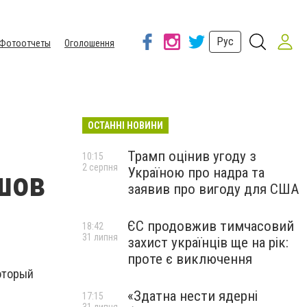
Рус
Фотоотчеты
Оголошення
ОСТАННІ НОВИНИ
Трамп оцінив угоду з
10:15
2 серпня
Україною про надра та
шов
заявив про вигоду для США
ЄС продовжив тимчасовий
18:42
31 липня
захист українців ще на рік:
проте є виключення
который
«Здатна нести ядерні
17:15