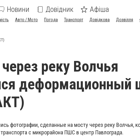
Новини
Довідник
Афіша
мість
Авто / Мото
Погода
Транспорт
Довідкова
Дозвілля
КТ)
 через реку Волчья
лся деформационный 
КТ)
ись фотографии, сделанные на мосту через реку Волчья, 
транспорта с микрорайона ПШС в центр Павлограда.