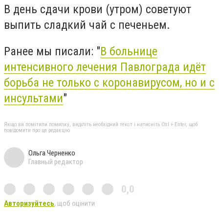
В день сдачи крови (утром) советуют
выпить сладкий чай с печеньем.
Ранее мы писали: "
В больнице
интенсивного лечения Павлограда идёт
борьба не только с коронавирусом, но и с
инсультами
"
Якщо ви помітили помилку, виділіть необхідний текст і натисніть Ctrl + Enter, щоб
повідомити про це редакцію
Ольга Черненко
Главный редактор
0,0
Авторизуйтесь
, щоб оцінити