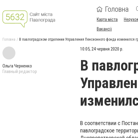
Головна
Карта міста
Нерухо
Вакансії
Головна
В павлоградском отделении Управления Пенсионного фонда изменился г
10:05, 24 червня 2020 р.
В павлог
Ольга Черненко
Главный редактор
Управлен
изменилс
В соответствии с Постан
павлоградское территор
Днепропетровской облас