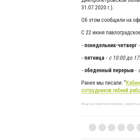
31.07.2020 г.).
Об этом сообщили на оф
С 22 июня павлоградско
-
понедельник-четверг
-
пятница
-
с 10:00 до 17
-
обеденный перерыв
-
Ранее мы писали: "
Кабин
сотрудников гибкий раб
Якщо ви помітили помилку, виділіть нео