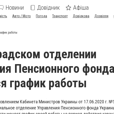
Новини
Довідник
Афіша
мість
Авто / Мото
Погода
Транспорт
Довідкова
Дозвілля
рафик работы
радском отделении
ия Пенсионного фонд
я график работы
овлением Кабинета Министров Украины от 17.06.2020 г. №
иальное отделение Управления Пенсионного фонда Украин
ти меняет график своей работы на период действия каран