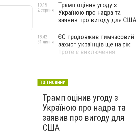
Трамп оцінив угоду з
10:15
2 серпня
Україною про надра та
заявив про вигоду для США
ЄС продовжив тимчасовий
18:42
31 липня
захист українців ще на рік:
проте є виключення
ТОП НОВИНИ
Трамп оцінив угоду з
Україною про надра та
заявив про вигоду для
США