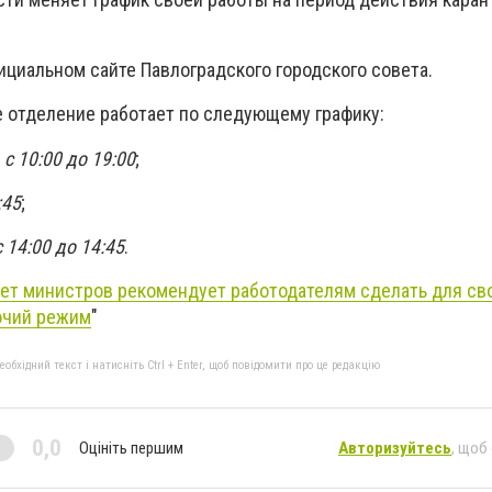
ициальном сайте Павлоградского городского совета.
е отделение работает по следующему графику:
-
с 10:00 до 19:00
;
:45
;
с 14:00 до 14:45
.
ет министров рекомендует работодателям сделать для св
очий режим
"
бхідний текст і натисніть Ctrl + Enter, щоб повідомити про це редакцію
0,0
Оцініть першим
Авторизуйтесь
, щоб