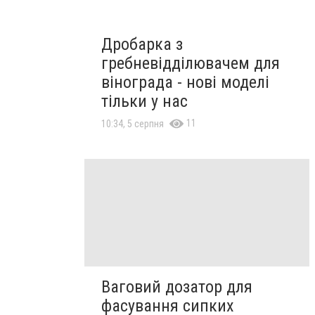
Дробарка з
гребневідділювачем для
вінограда - нові моделі
тільки у нас
11
10:34, 5 серпня
Ваговий дозатор для
фасування сипких