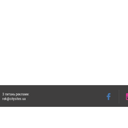
З питань реклами:
rek@citysites.ua
Допускається цитування матеріалів без отримання попередньої згоди 5632.com.ua за
пошукових систем гіперпосилання на цитовані статті не нижче другого абзацу в тек
Матеріали з плашками "Новини компаній", "Промо", "Партнерський матеріал", "Партнер