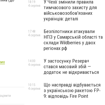
У Чехії змінили правила
18:19
4 серпня
тимчасового захисту для
військовозобов'язаних
українців: деталі
Безпілотники атакували
17:48
4 серпня
НПЗ у Самарській області та
склади Wildberries у двох
регіонах рф
У застосунку Резерв+
14:00
оих
4 серпня
стався масовий збій —
додаток не відкривається
Що насправді відбувається
10:15
4 серпня
з українською ракетою FP-
9: відповідь Fire Point
 оцінити