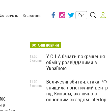
Рус
Фотоотчеты
Оголошення
ОСТАННІ НОВИНИ
У США бачать покращення
12:50
6 серпня
обміну розвідданими з
а
Україною
Величезні збитки: атака РФ
11:00
6 серпня
знищила логістичний центр
під Києвом, включно з
500,
основним складом Intertop
ы в
тина (до