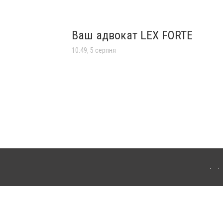
Ваш адвокат LEX FORTE
10:49, 5 серпня
лограда. Для інтернет-видань обов'язкове розміщення прямого, відкритого для
лама" публікуються на правах реклами.