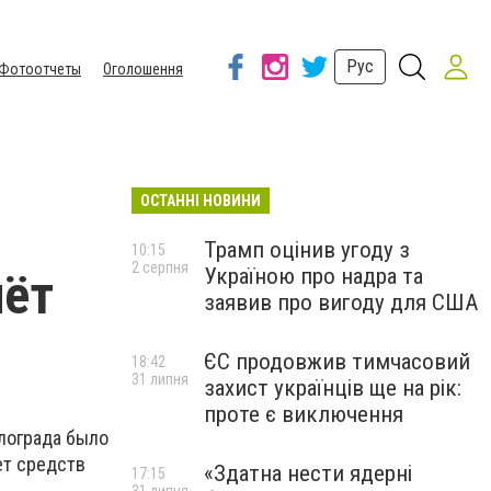
Рус
Фотоотчеты
Оголошення
ОСТАННІ НОВИНИ
Трамп оцінив угоду з
10:15
2 серпня
Україною про надра та
чёт
заявив про вигоду для США
ЄС продовжив тимчасовий
18:42
31 липня
захист українців ще на рік:
проте є виключення
лограда было
ет средств
«Здатна нести ядерні
17:15