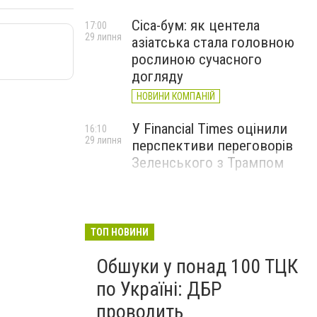
Cica-бум: як центела
17:00
29 липня
азіатська стала головною
рослиною сучасного
догляду
НОВИНИ КОМПАНІЙ
У Financial Times оцінили
16:10
29 липня
перспективи переговорів
Зеленського з Трампом
ТОП НОВИНИ
Обшуки у понад 100 ТЦК
по Україні: ДБР
проводить