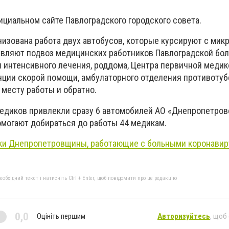
ициальном сайте Павлоградского городского совета.
анизована работа двух автобусов, которые курсируют с мик
вляют подвоз медицинских работников Павлоградской бо
 интенсивного лечения, роддома, Центра первичной медик
нции скорой помощи, амбулаторного отделения противотуб
 месту работы и обратно.
медиков привлекли сразу 6 автомобилей АО «Днепропетров
могают добираться до работы 44 медикам.
и Днепропетровщины, работающие с больными коронавиру
бхідний текст і натисніть Ctrl + Enter, щоб повідомити про це редакцію
0,0
Оцініть першим
Авторизуйтесь
, щоб