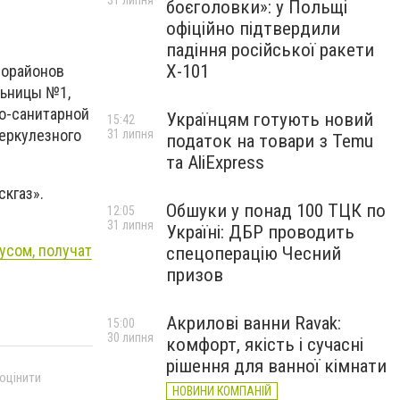
31 липня
боєголовки»: у Польщі
офіційно підтвердили
падіння російської ракети
Х-101
рорайонов
льницы №1,
о-санитарной
Українцям готують новий
15:42
еркулезного
31 липня
податок на товари з Temu
та AliExpress
скгаз».
Обшуки у понад 100 ТЦК по
12:05
31 липня
Україні: ДБР проводить
сом, получат
спецоперацію Чесний
призов
Акрилові ванни Ravak:
15:00
30 липня
комфорт, якість і сучасні
рішення для ванної кімнати
 оцінити
НОВИНИ КОМПАНІЙ