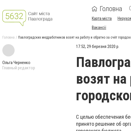
Головна
Карта міста
Нерухо
Вакансії
Головна
Павлоградских медработников возят на работу и обратно за счёт городс
17:52, 29 березня 2020 р.
Павлогра
Ольга Черненко
Главный редактор
возят на 
городск
С целью обеспечения б
принято решение об орг
городского бюджета.