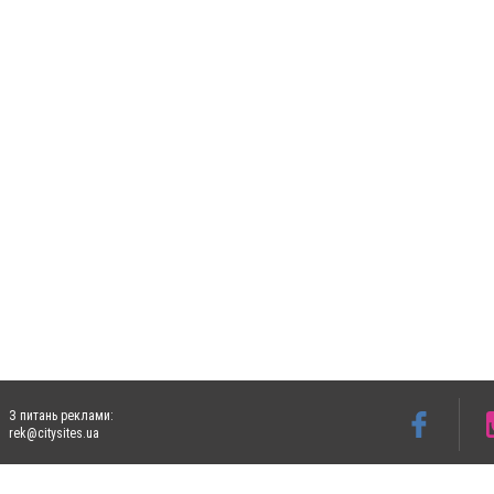
З питань реклами:
rek@citysites.ua
Допускається цитування матеріалів без отримання попередньої згоди 5632.com.ua за