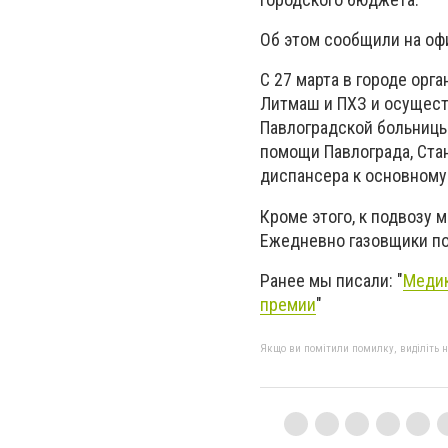
Об этом сообщили на оф
С 27 марта в городе орг
Литмаш и ПХЗ и осущест
Павлоградской больницы
помощи Павлограда, Ста
диспансера к основному
Кроме этого, к подвозу 
Ежедневно газовщики по
Ранее мы писали: "
Медик
премии
"
Якщо ви помітили помилку, виділіть нео