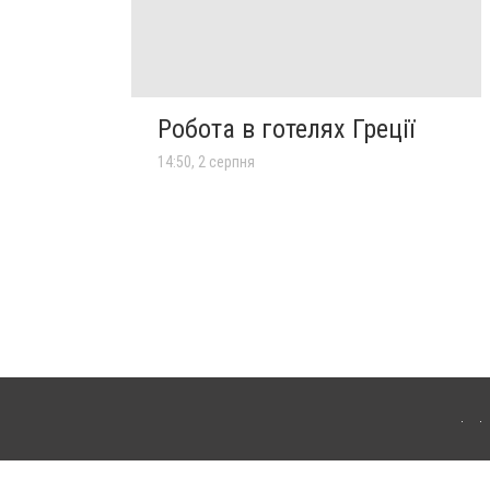
Робота в готелях Греції
14:50, 2 серпня
лограда. Для інтернет-видань обов'язкове розміщення прямого, відкритого для