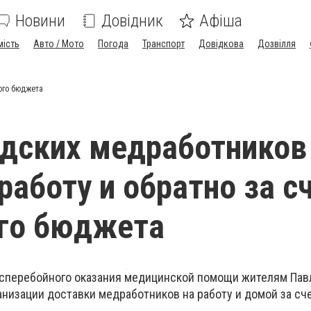
Новини
Довідник
Афіша
мість
Авто / Мото
Погода
Транспорт
Довідкова
Дозвілля
кого бюджета
дских медработников
работу и обратно за с
ого бюджета
есперебойного оказания медицинской помощи жителям Пав
анизации доставки медработников на работу и домой за сч