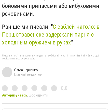
бойовими припасами або вибуховими
речовинами.
Раніше ми писали: "
С саблей наголо: в
Першотравенске задержали парня с
холодным оружием в руках
"
Якщо ви помітили помилку, виділіть необхідний текст і натисніть Ctrl + Enter, щоб
повідомити про це редакцію
Ольга Черненко
Главный редактор
0,0
Авторизуйтесь
, щоб оцінити