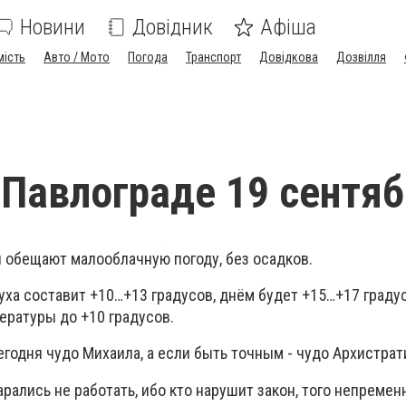
Новини
Довідник
Афіша
мість
Авто / Мото
Погода
Транспорт
Довідкова
Дозвілля
 Павлограде 19 сентя
и обещают малооблачную погоду, без осадков.
уха составит +10…+13 градусов, днём будет +15…+17 граду
ратуры до +10 градусов.
егодня чудо Михаила, а если быть точным - чудо Архистрат
арались не работать, ибо кто нарушит закон, того непреме