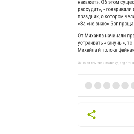
накажет». Об этом сущес
рассудит», - говаривали
праздник, о котором чел
«За «не знаю» Бог проща
От Михаила начинали пр
устраивать «кануны», то
Михайла й толока файна
Якщо ви помітили помилку, виділіть нео