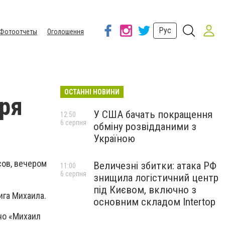
Рус
Фотоотчеты
Оголошення
ОСТАННІ НОВИНИ
бря
У США бачать покращення
12:50
6 серпня
обміну розвідданими з
Україною
сов, вечером
Величезні збитки: атака РФ
11:00
6 серпня
знищила логістичний центр
під Києвом, включно з
ига Михаила.
основним складом Intertop
нно «Михаил