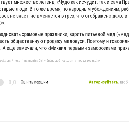
твует множество легенд. «Чудо как исчудит, так и сама Пр
 старые люди. В то же время, по народным убеждениям, раб
овек не знает, не вменяется в грех, что отображено даже в
є».
аздновать храмовые праздники, варить питьевой мед («мед
 есть общественную продажу медовухи. Поэтому и говорили
». А еще замечали, что «Михаил первыми заморозками прих
бхідний текст і натисніть Ctrl + Enter, щоб повідомити про це редакцію
0,0
Оцініть першим
Авторизуйтесь
, щоб