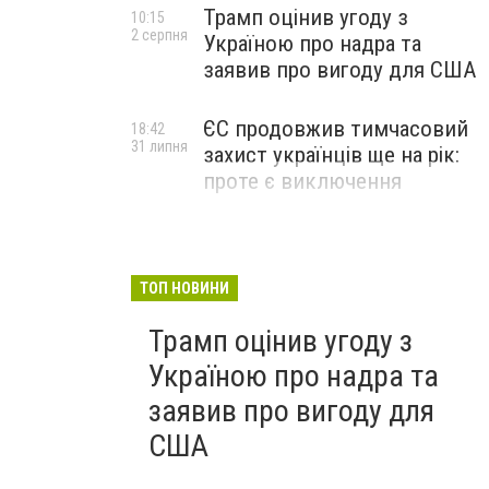
Трамп оцінив угоду з
10:15
2 серпня
Україною про надра та
заявив про вигоду для США
ЄС продовжив тимчасовий
18:42
31 липня
захист українців ще на рік:
проте є виключення
ТОП НОВИНИ
Трамп оцінив угоду з
Україною про надра та
заявив про вигоду для
США