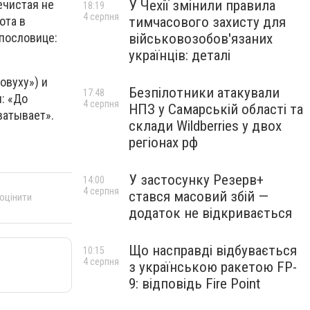
ечистая не
У Чехії змінили правила
18:19
4 серпня
ота в
тимчасового захисту для
 пословице:
військовозобов'язаних
українців: деталі
овуху») и
Безпілотники атакували
17:48
: «До
4 серпня
НПЗ у Самарській області та
ватывает».
склади Wildberries у двох
регіонах рф
У застосунку Резерв+
14:00
4 серпня
стався масовий збій —
 оцінити
додаток не відкривається
Що насправді відбувається
10:15
4 серпня
з українською ракетою FP-
9: відповідь Fire Point