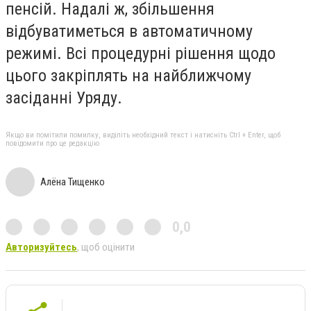
пенсій. Надалі ж, збільшення
відбуватиметься в автоматичному
режимі. Всі процедурні рішення щодо
цього закріплять на найближчому
засіданні Уряду.
Якщо ви помітили помилку, виділіть необхідний текст і натисніть Ctrl + Enter, щоб
повідомити про це редакцію
Алёна Тищенко
0,0
Авторизуйтесь
, щоб оцінити