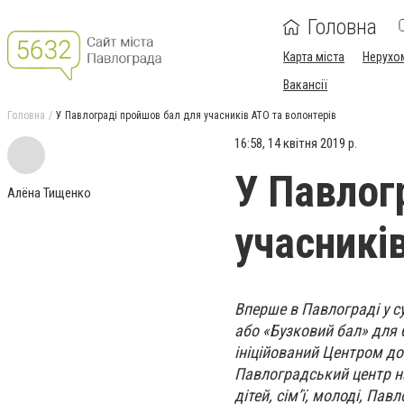
Головна
Карта міста
Нерухо
Вакансії
Головна
У Павлограді пройшов бал для учасників АТО та волонтерів
16:58, 14 квітня 2019 р.
У Павлог
Алёна Тищенко
учасникі
Вперше в Павлограді у су
або «Бузковий бал» для б
ініційований Центром до
Павлоградський центр н
дітей, сім’ї, молоді, Па