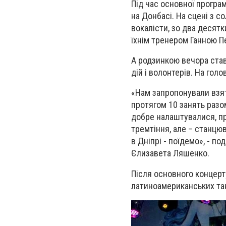
Під час основної програ
на Донбасі. На сцені з 
вокалісти, зо два десятк
їхнім тренером Ганною Пе
А родзинкою вечора став
дій і волонтерів. На гол
«Нам запропонували взят
протягом 10 занять разо
добре налаштувалися, п
тремтіння, але – станцю
в Дніпрі - поїдемо», - 
Єлизавета Ляшенко.
Після основного концерт
латиноамериканських тан