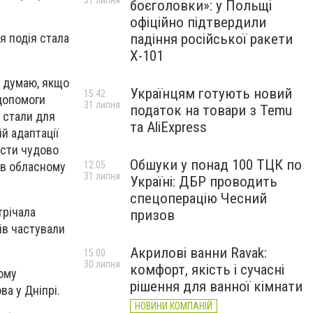
31 липня
боєголовки»: у Польщі
офіційно підтвердили
падіння російської ракети
я подія стала
Х-101
 я думаю, якщо
Українцям готують новий
15:42
допомоги
31 липня
податок на товари з Temu
 стали для
та AliExpress
ій адаптації
ести чудово
Обшуки у понад 100 ТЦК по
12:05
 в обласному
31 липня
Україні: ДБР проводить
спецоперацію Чесний
трічала
призов
ів частували
Акрилові ванни Ravak:
15:00
30 липня
комфорт, якість і сучасні
ому
рішення для ванної кімнати
ва у Дніпрі.
НОВИНИ КОМПАНІЙ