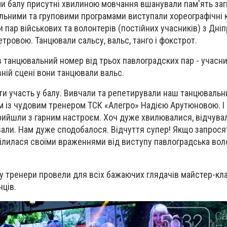
ми балу присутні хвилиною мовчання вшанували пам'ять заги
сольними та груповими програмами виступали хореографічні 
и пар військових та волонтерів (постійних учасників) з Дніп
тровою. Танцювали сальсу, вальс, танго і фокстрот.
 танцювальний номер від трьох павлоградских пар - учасни
овній сцені вони танцювали вальс.
и участь у балу. Вивчали та репетирували наш танцюваль
м із чудовим тренером ТСК «Алегро» Надією Арутюновою. І 
рийшли з гарним настроєм. Хоч дуже хвилювалися, відчува
вали. Нам дуже сподобалося. Відчуття супер! Якщо запрос
поділилася своїми враженнями від виступу павлоградська во
у тренери провели для всіх бажаючих глядачів майстер-кла
ців.