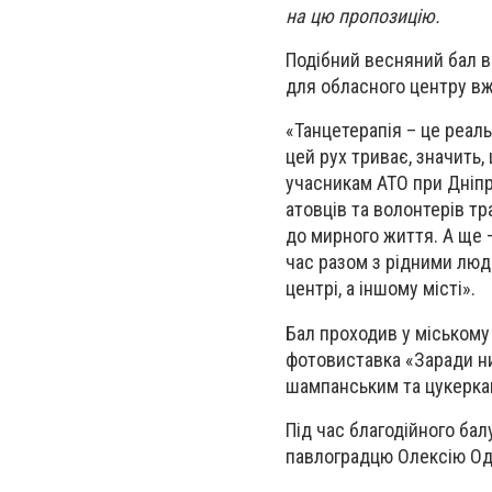
на цю пропозицію.
Подібний весняний бал в 
для обласного центру в
«Танцетерапія – це реальн
цей рух триває, значить, 
учасникам АТО при Дніпр
атовців та волонтерів тр
до мирного життя. А ще 
час разом з рідними лю
центрі, а іншому місті».
Бал проходив у міському
фотовиставка «Заради ни
шампанським та цукерка
Під час благодійного ба
павлоградцю Олексію Один