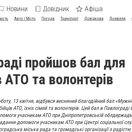
Новини
Довідник
Афіша
мість
Авто / Мото
Погода
Транспорт
Довідкова
Дозвілля
раді пройшов бал для
в АТО та волонтерів
боту, 13 квітня, відбувся весняний благодійний бал «Мужні
ійців АТО, їхніх сімей та волонтерів. Цей бал в Павлограді 
помоги учасникам АТО при Дніпропетровській облдержадмі
адання допомоги учасникам АТО при Центрі соціальної слу
влоградська міська рада та громадські організації з радістю