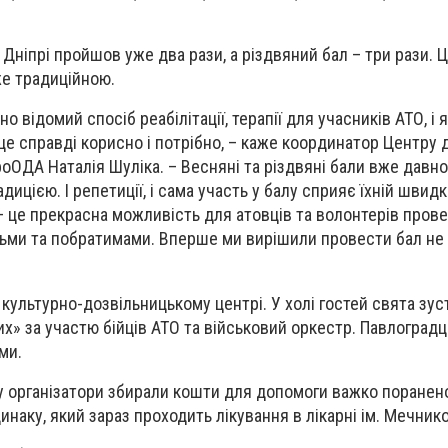
Дніпрі пройшов уже два рази, а різдвяний бал – три рази. Ц
же традиційною.
о відомий спосіб реабілітації, терапії для учасників АТО, і
це справді корисно і потрібно,
– каже координатор Центру 
оОДА Наталія Шуліка. – Весняні та різдвяні бали вже давно
адицією.
І репетиції, і сама участь у балу сприяє їхній швидк
– це прекрасна можливість для атовців та волонтерів пров
дьми та побратимами. Вперше ми вирішили провести бал не
 культурно-дозвільницькому центрі.
У холі гостей свята зус
х» за участю бійців АТО та військовий оркестр. Павлоградц
ми.
лу організатори збирали кошти для допомоги важко поранен
аку, який зараз проходить лікування в лікарні ім. Мечнико