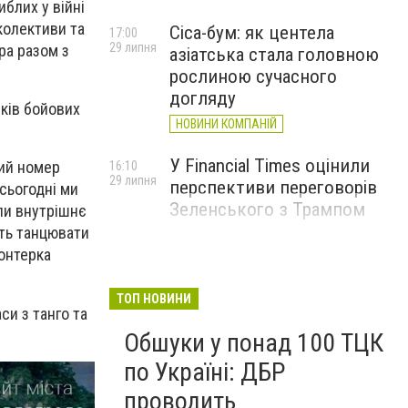
блих у війні
колективи та
Cica-бум: як центела
17:00
29 липня
ра разом з
азіатська стала головною
рослиною сучасного
догляду
ків бойових
НОВИНИ КОМПАНІЙ
У Financial Times оцінили
ний номер
16:10
29 липня
перспективи переговорів
сьогодні ми
Зеленського з Трампом
ли внутрішнє
ять танцювати
лонтерка
ТОП НОВИНИ
си з танго та
Обшуки у понад 100 ТЦК
по Україні: ДБР
проводить