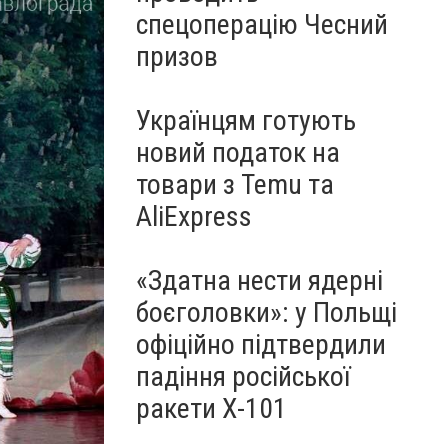
спецоперацію Чесний
призов
Українцям готують
новий податок на
товари з Temu та
AliExpress
«Здатна нести ядерні
боєголовки»: у Польщі
офіційно підтвердили
падіння російської
ракети Х-101