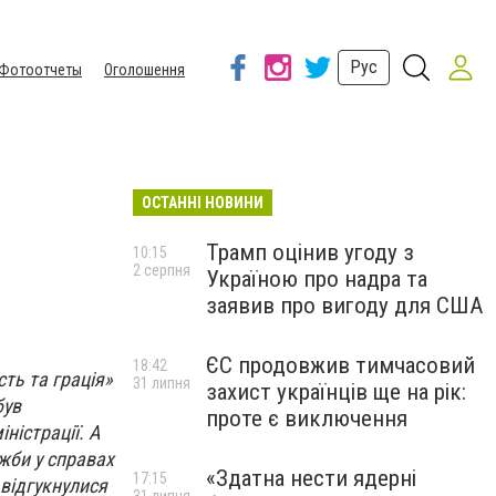
Рус
Фотоотчеты
Оголошення
ОСТАННІ НОВИНИ
Трамп оцінив угоду з
10:15
2 серпня
Україною про надра та
заявив про вигоду для США
ЄС продовжив тимчасовий
18:42
сть та грація»
31 липня
захист українців ще на рік:
був
проте є виключення
ністрації. А
жби у справах
«Здатна нести ядерні
17:15
 відгукнулися